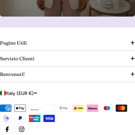
Pagine Utili
Servizio Clienti
Benvenuti!
C
Italy (EUR €)
o
u
Payment
n
methods
t
r
Facebook
Instagram