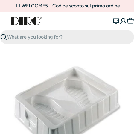
Skip
✌🏼 WELCOME5 - Codice sconto sul primo ordine
to
content
C
Search
Open media 0 in modal