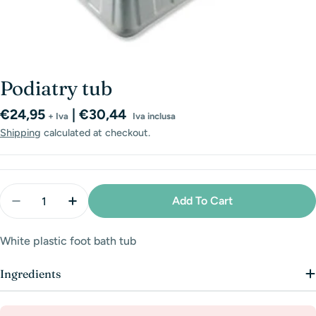
Podiatry tub
Regular
€24,95
| €30,44
+ Iva
Iva inclusa
price
Shipping
calculated at checkout.
Quantity
Add To Cart
Decrease Quantity For Podiatry Tub
Increase Quantity For Podiatry Tub
White plastic foot bath tub
Ingredients