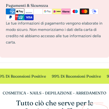
Payment
Pagamenti & Sicurezza
methods
Le tue informazioni di pagamento vengono elaborate in
modo sicuro. Non memorizziamo i dati della carta di
credito né abbiamo accesso alle tue informazioni della
carta.
% Di Recensioni Positive
99% Di Recensioni Positive
9
COSMETICA - NAILS - DEPILAZIONE - ARREDAMENTO
Tutto ciò che serve per le