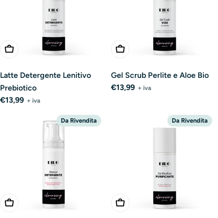
Add To Cart
Add To Cart
Latte Detergente Lenitivo
Gel Scrub Perlite e Aloe Bio
Regular
€13,99
Prebiotico
+ iva
price
Regular
€13,99
+ iva
price
Da Rivendita
Da Rivendita
Add To Cart
Add To Cart