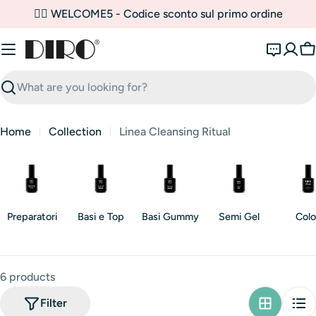
Skip
✌🏼 WELCOME5 - Codice sconto sul primo ordine
to
content
C
Search
Home
Collection
Linea Cleansing Ritual
Preparatori
Basi e Top
Basi Gummy
Semi Gel
Colo
6 products
Filter