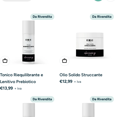
Da Rivendita
Da Rivendita
Add To Cart
Add To Cart
Tonico Riequilibrante e
Olio Solido Struccante
Regular
€12,99
Lenitivo Prebiotico
+ iva
price
Regular
€13,99
+ iva
price
Da Rivendita
Da Rivendita