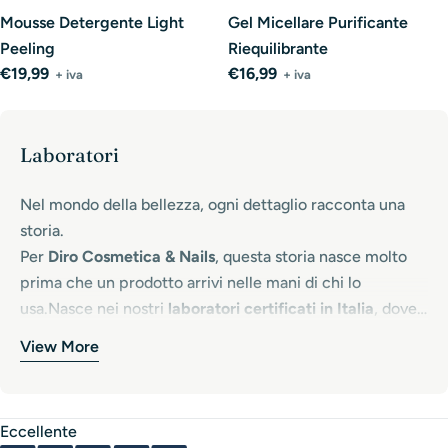
Mousse Detergente Light
Gel Micellare Purificante
Peeling
Riequilibrante
Regular
€19,99
Regular
€16,99
+ iva
+ iva
price
price
Laboratori
Nel mondo della bellezza, ogni dettaglio racconta una
storia.
Per
Diro Cosmetica & Nails
, questa storia nasce molto
prima che un prodotto arrivi nelle mani di chi lo
usa.Nasce nei nostri
laboratori certificati in Italia
, dove
ogni formula prende vita attraverso ricerca, cura
View More
Ogni texture, ogni colore, ogni profumazione è pensata,
artigianale e una selezione rigorosa di
ingredienti di
testata e perfezionata da professionisti che credono in
prima qualità
. Qui, scienza e passione si incontrano ogni
un principio fondamentale:
la qualità non è un dettaglio,
giorno per creare cosmetici e prodotti nails che non
Eccellente
è l’origine di tutto
.Diro non nasce per seguire le mode,
sono semplici strumenti di lavoro, ma veri alleati di