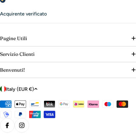
Acquirente verificato
Pagine Utili
Servizio Clienti
Benvenuti!
C
Italy (EUR €)
o
u
Payment
n
methods
t
r
Facebook
Instagram