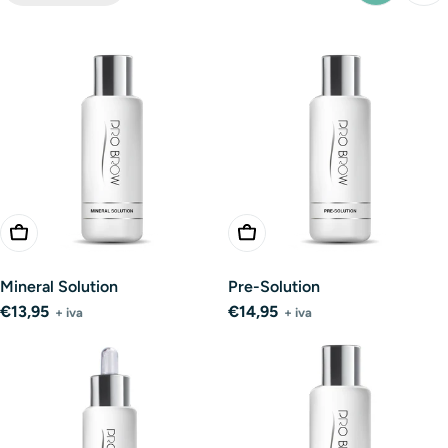
Add To Cart
Add To Cart
Mineral Solution
Pre-Solution
Regular
€13,95
Regular
€14,95
+ iva
+ iva
price
price