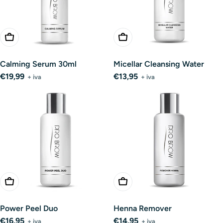
Add To Cart
Add To Cart
Calming Serum 30ml
Micellar Cleansing Water
Regular
€19,99
Regular
€13,95
+ iva
+ iva
price
price
Add To Cart
Add To Cart
Power Peel Duo
Henna Remover
Regular
€16,95
Regular
€14,95
+ iva
+ iva