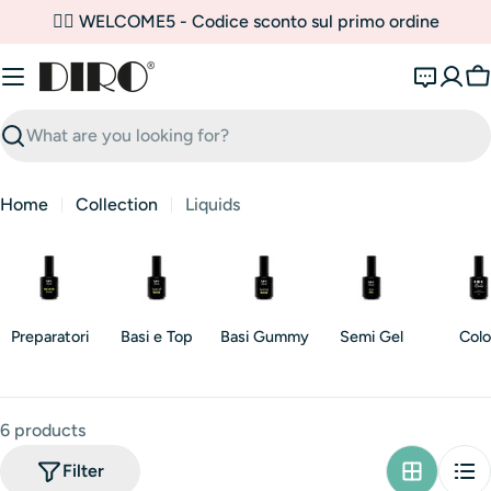
Skip
✌🏼 WELCOME5 - Codice sconto sul primo ordine
to
content
C
Search
Home
Collection
Liquids
Preparatori
Basi e Top
Basi Gummy
Semi Gel
Colo
6 products
Filter