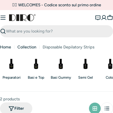
Skip
✌🏼 WELCOME5 - Codice sconto sul primo ordine
to
content
C
Search
Home
Collection
Disposable Depilatory Strips
Preparatori
Basi e Top
Basi Gummy
Semi Gel
Colo
2 products
Filter