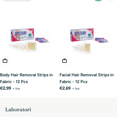
Add To Cart
Add To Cart
Body Hair Removal Strips in
Facial Hair Removal Strips in
Fabric - 12 Pcs
Fabric - 12 Pcs
Regular
€2,99
Regular
€2,69
+ iva
+ iva
price
price
Laboratori