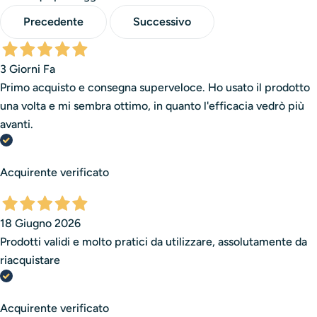
È una storia di competenza, passione e orgoglio italiano.
Precedente
Successivo
Una storia che continua ogni giorno, dentro i nostri
laboratori, per arrivare sulle mani di chi trasforma la
3 Giorni Fa
bellezza in arte.
Primo acquisto e consegna superveloce. Ho usato il prodotto
una volta e mi sembra ottimo, in quanto l'efficacia vedrò più
avanti.
Acquirente verificato
18 Giugno 2026
Prodotti validi e molto pratici da utilizzare, assolutamente da
riacquistare
Acquirente verificato