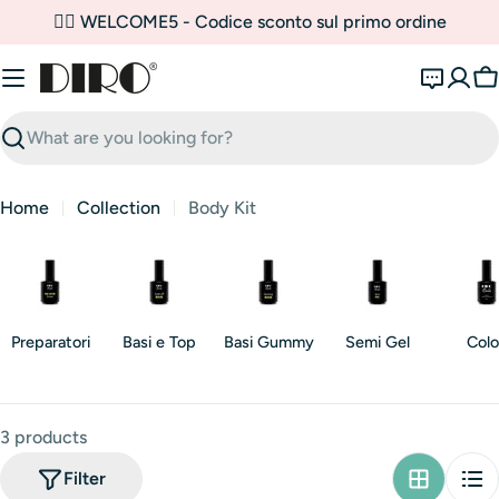
Skip
✌🏼 WELCOME5 - Codice sconto sul primo ordine
to
content
C
Search
Home
Collection
Body Kit
Preparatori
Basi e Top
Basi Gummy
Semi Gel
Colo
3 products
Filter