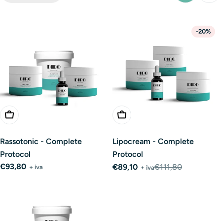
-20%
Add To Cart
Add To Cart
Rassotonic - Complete
Lipocream - Complete
Protocol
Protocol
Regular
€93,80
€89,10
€111,80
+ iva
+ iva
Sale
Regular
price
price
price