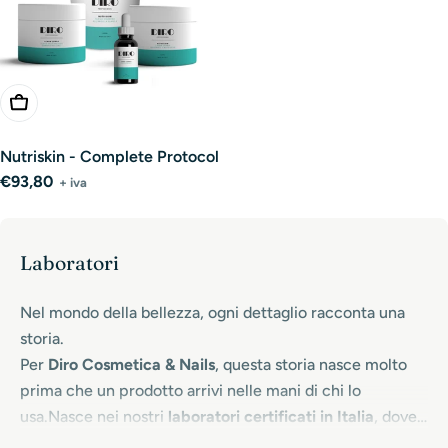
Add To Cart
Nutriskin - Complete Protocol
Regular
€93,80
+ iva
price
Laboratori
Nel mondo della bellezza, ogni dettaglio racconta una
storia.
Per
Diro Cosmetica & Nails
, questa storia nasce molto
prima che un prodotto arrivi nelle mani di chi lo
usa.Nasce nei nostri
laboratori certificati in Italia
, dove
ogni formula prende vita attraverso ricerca, cura