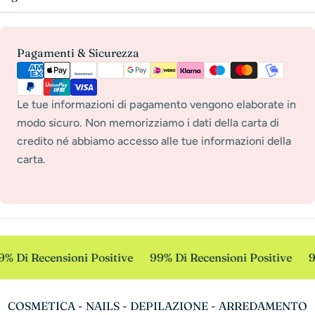
Payment
Pagamenti & Sicurezza
methods
Le tue informazioni di pagamento vengono elaborate in
modo sicuro. Non memorizziamo i dati della carta di
credito né abbiamo accesso alle tue informazioni della
carta.
% Di Recensioni Positive
99% Di Recensioni Positive
9
COSMETICA - NAILS - DEPILAZIONE - ARREDAMENTO