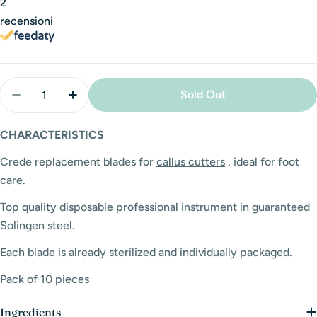
2
recensioni
Quantity
Sold Out
Decrease Quantity For Crede Blades - 10 Pcs
Increase Quantity For Crede Blades - 10 P
CHARACTERISTICS
Crede replacement blades for
callus cutters
, ideal for foot
care.
Top quality disposable professional instrument in guaranteed
Solingen steel.
Each blade is already sterilized and individually packaged.
Pack of 10 pieces
Ingredients