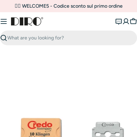
Skip
✌🏼 WELCOME5 - Codice sconto sul primo ordine
to
content
C
Search
Open media 0 in modal