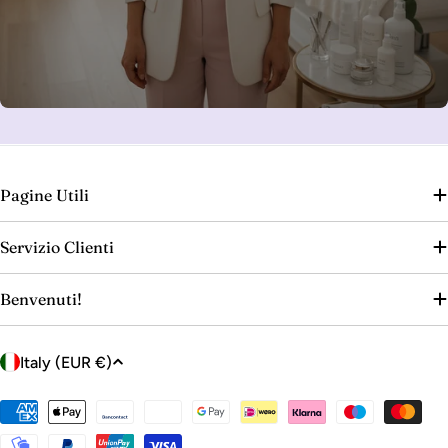
Pagine Utili
Servizio Clienti
Benvenuti!
C
Italy (EUR €)
o
u
Payment
n
methods