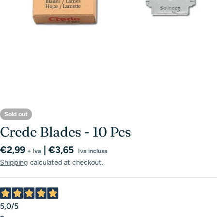
Sold out
Crede Blades - 10 Pcs
Regular
€2,99
| €3,65
+ Iva
Iva inclusa
price
Shipping
calculated at checkout.
5,0
/5