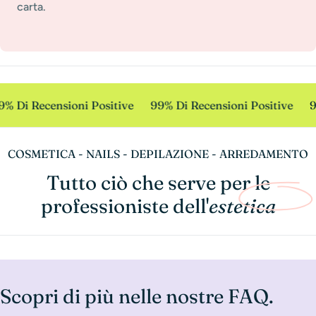
carta.
% Di Recensioni Positive
99% Di Recensioni Positive
9
COSMETICA - NAILS - DEPILAZIONE - ARREDAMENTO
Tutto ciò che serve per le
professioniste dell'
estetica
Scopri di più nelle nostre FAQ.