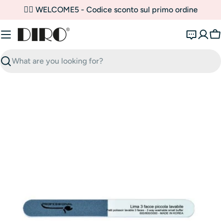
Skip
✌🏼 WELCOME5 - Codice sconto sul primo ordine
to
content
C
Search
Open media 0 in modal