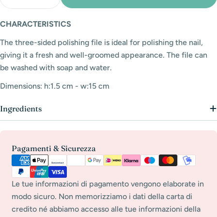
Decrease Quantity For Small Washable 3-Sided Polis
Increase Quantity For Small Washable 3-Sid
CHARACTERISTICS
The three-sided polishing file is ideal for polishing the nail,
giving it a fresh and well-groomed appearance.
The file can
be washed with soap and water.
Dimensions: h:1.5 cm - w:15 cm
Ingredients
Payment
Pagamenti & Sicurezza
methods
Le tue informazioni di pagamento vengono elaborate in
modo sicuro. Non memorizziamo i dati della carta di
credito né abbiamo accesso alle tue informazioni della