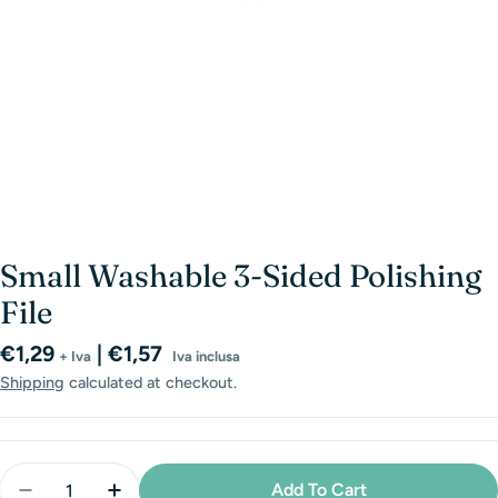
Small Washable 3-Sided Polishing
File
Regular
€1,29
| €1,57
+ Iva
Iva inclusa
price
Shipping
calculated at checkout.
Quantity
Add To Cart