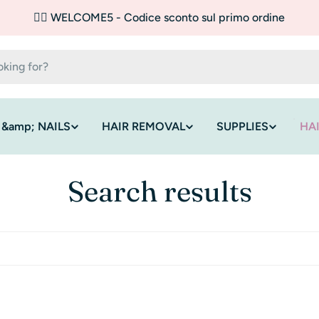
✌🏼 WELCOME5 - Codice sconto sul primo ordine
 &amp; NAILS
HAIR REMOVAL
SUPPLIES
HA
Search results