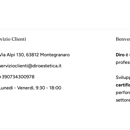
vizio Clienti
Benve
Via Alpi 130, 63812 Montegranaro
Diro
è 
profes
servizioclienti@diroestetica.it
+390734300978
Svilup
certifi
Lunedì - Venerdì, 9:30 - 18:00
perfor
settor