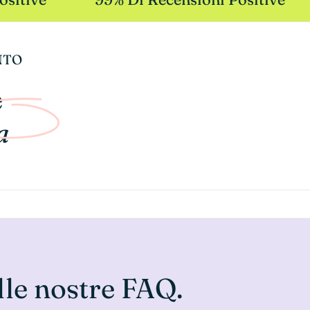
NTO
e
a
lle nostre FAQ.