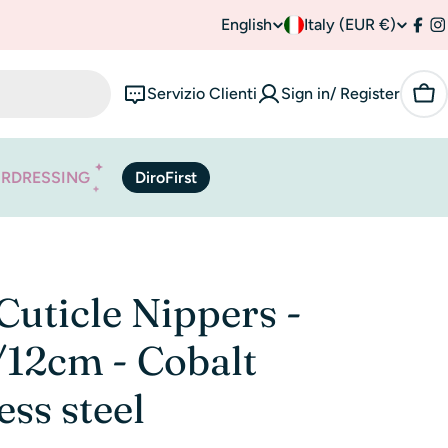
English
C
Italy (EUR €)
L
Fac
I
o
a
Servizio Clienti
Sign in/ Register
Car
u
n
n
g
IRDRESSING
DiroFirst
t
u
r
a
y
g
 Cuticle Nippers -
/
e
12cm - Cobalt
r
ess steel
e