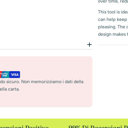
over time, red
This tool is id
can help keep 
pleasing. The 
design makes t
do sicuro. Non memorizziamo i dati della
lla carta.
nsioni Positive
99% Di Recensioni Po