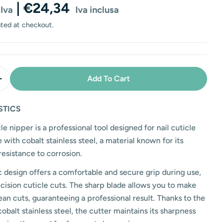
g
| €24,34
 Iva
Iva inclusa
i
ated at checkout.
o
n
Add To Cart
Quantity For Steel Cuticle Nippers - 3mm/12cm - Cobalt
Increase Quantity For Steel Cuticle Nippers - 3mm/12cm
STICS
le nipper is a professional tool designed for nail cuticle
e with cobalt stainless steel, a material known for its
resistance to corrosion.
design offers a comfortable and secure grip during use,
recision cuticle cuts. The sharp blade allows you to make
ean cuts, guaranteeing a professional result. Thanks to the
cobalt stainless steel, the cutter maintains its sharpness