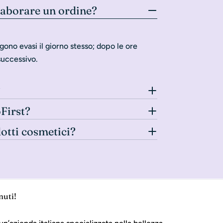
laborare un ordine?
gono evasi il giorno stesso; dopo le ore
successivo.
?
oFirst?
dotti cosmetici?
nuti!