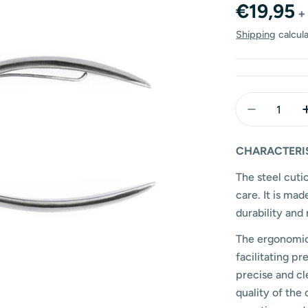
Regular
€19,95
+
price
Shipping
calcul
Quantity
Decrease 
CHARACTERI
The steel cutic
care. It is mad
durability and 
The ergonomic 
facilitating p
precise and cl
quality of the 