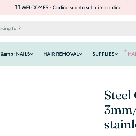
✌🏼 WELCOME5 - Codice sconto sul primo ordine
 &amp; NAILS
HAIR REMOVAL
SUPPLIES
HA
Steel
3mm/
stainl