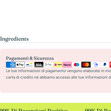
Ingredients
Payment
Pagamenti & Sicurezza
methods
Le tue informazioni di pagamento vengono elaborate in mo
carta di credito né abbiamo accesso alle tue informazioni de
9% Di Recensioni Positive
99% Di Rece