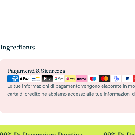
Ingredients
Payment
Pagamenti & Sicurezza
methods
Le tue informazioni di pagamento vengono elaborate in mo
carta di credito né abbiamo accesso alle tue informazioni de
9% Di Recensioni Positive
99% Di Rece