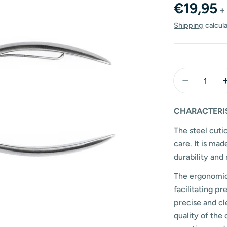
Regular
€19,95
+
price
Shipping
calcul
Quantity
Decrease 
CHARACTERI
The steel cutic
care. It is mad
durability and 
The ergonomic 
facilitating p
precise and cl
quality of the 