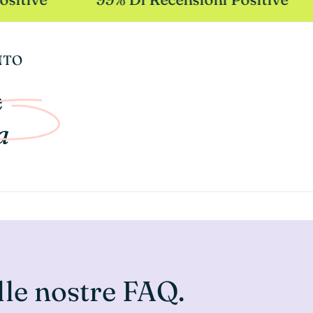
NTO
e
a
lle nostre FAQ.