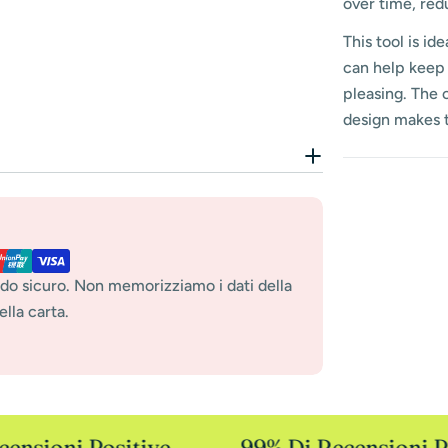
over time, red
This tool is id
can help keep 
pleasing. The 
design makes t
do sicuro. Non memorizziamo i dati della
lla carta.
nsioni Positive
99% Di Recensioni Po