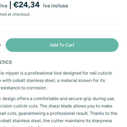
g
| €24,34
 Iva
Iva inclusa
i
ated at checkout.
o
n
Add To Cart
Quantity For Steel Cuticle Nippers - 3mm/10cm - Cobalt
Increase Quantity For Steel Cuticle Nippers - 3mm/10cm
STICS
le nipper is a professional tool designed for nail cuticle
e with cobalt stainless steel, a material known for its
resistance to corrosion.
design offers a comfortable and secure grip during use,
recision cuticle cuts. The sharp blade allows you to make
ean cuts, guaranteeing a professional result. Thanks to the
cobalt stainless steel, the cutter maintains its sharpness