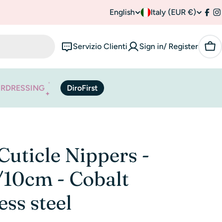
English
C
Italy (EUR €)
L
Fac
I
o
a
Servizio Clienti
Sign in/ Register
Car
u
n
n
g
IRDRESSING
DiroFirst
t
u
r
a
y
g
 Cuticle Nippers -
/
e
10cm - Cobalt
r
ess steel
e