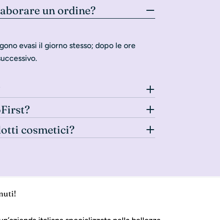
laborare un ordine?
gono evasi il giorno stesso; dopo le ore
successivo.
?
oFirst?
dotti cosmetici?
nuti!