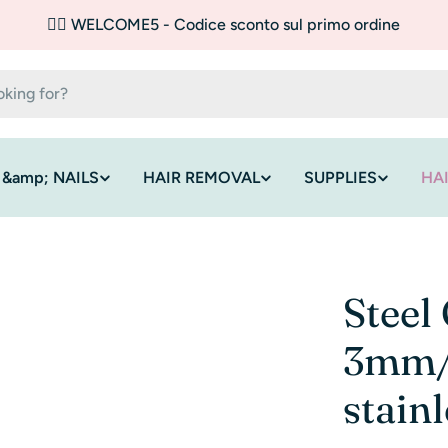
✌🏼 WELCOME5 - Codice sconto sul primo ordine
 &amp; NAILS
HAIR REMOVAL
SUPPLIES
HA
Steel
3mm/
stainl