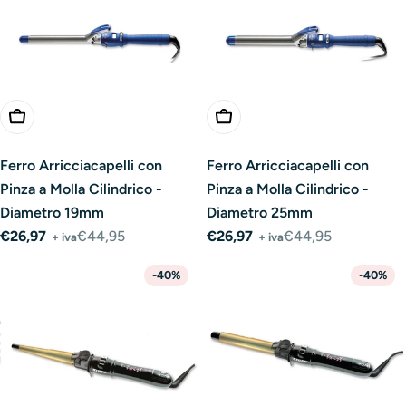
Aggiungi Al Carrello
Aggiungi Al Carrello
Ferro Arricciacapelli con
Ferro Arricciacapelli con
Pinza a Molla Cilindrico -
Pinza a Molla Cilindrico -
Diametro 19mm
Diametro 25mm
€26,97
€44,95
€26,97
€44,95
+ iva
+ iva
Prezzo
Prezzo
Prezzo
Prezzo
di
normale
di
normale
-40%
-40%
vendita
vendita