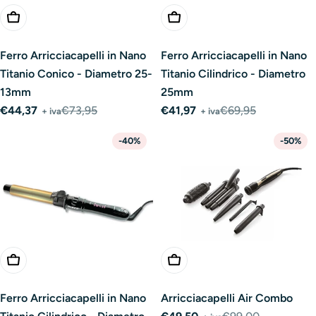
Aggiungi Al Carrello
Aggiungi Al Carrello
Ferro Arricciacapelli in Nano
Ferro Arricciacapelli in Nano
Titanio Conico - Diametro 25-
Titanio Cilindrico - Diametro
13mm
25mm
€44,37
€73,95
€41,97
€69,95
+ iva
+ iva
Prezzo
Prezzo
Prezzo
Prezzo
di
normale
di
normale
-40%
-50%
vendita
vendita
Aggiungi Al Carrello
Aggiungi Al Carrello
Ferro Arricciacapelli in Nano
Arricciacapelli Air Combo