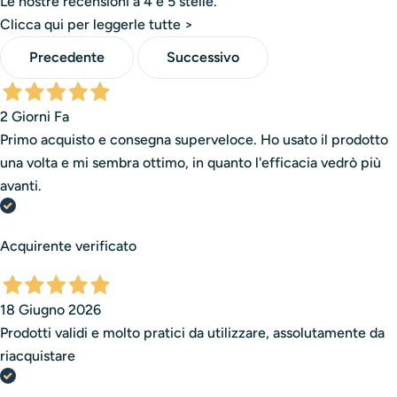
Le nostre recensioni a 4 e 5 stelle.
Clicca qui per leggerle tutte >
È una storia di competenza, passione e orgoglio italiano.
Precedente
Successivo
Una storia che continua ogni giorno, dentro i nostri
laboratori, per arrivare sulle mani di chi trasforma la
2 Giorni Fa
bellezza in arte.
Primo acquisto e consegna superveloce. Ho usato il prodotto
una volta e mi sembra ottimo, in quanto l'efficacia vedrò più
avanti.
Acquirente verificato
18 Giugno 2026
Prodotti validi e molto pratici da utilizzare, assolutamente da
riacquistare