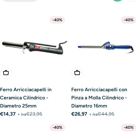
-40%
-40%
Aggiungi Al Carrello
Aggiungi Al Carrello
Ferro Arricciacapelli in
Ferro Arricciacapelli con
Ceramica Cilindrico -
Pinza a Molla Cilindrico -
Diametro 25mm
Diametro 16mm
€14,37
€23,95
€26,97
€44,95
+ iva
+ iva
Prezzo
Prezzo
Prezzo
Prezzo
di
normale
di
normale
-40%
-40%
vendita
vendita