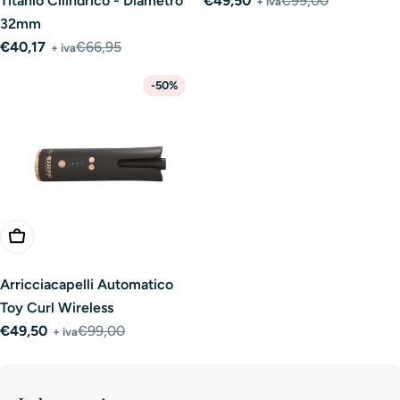
Titanio Cilindrico - Diametro
€49,50
€99,00
+ iva
Prezzo
Prezzo
32mm
di
normale
€40,17
€66,95
vendita
+ iva
Prezzo
Prezzo
di
normale
-50%
vendita
Aggiungi Al Carrello
Arricciacapelli Automatico
Toy Curl Wireless
€49,50
€99,00
+ iva
Prezzo
Prezzo
di
normale
vendita