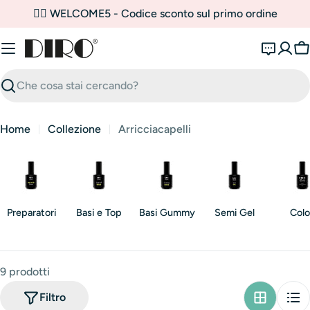
Vai
✌🏼 WELCOME5 - Codice sconto sul primo ordine
al
contenuto
C
Ricerca
Home
Collezione
Arricciacapelli
Preparatori
Basi e Top
Basi Gummy
Semi Gel
Colo
9 prodotti
Filtro