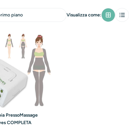
o
n
Visualizza come:
e
pia PressoMassage
ves COMPLETA