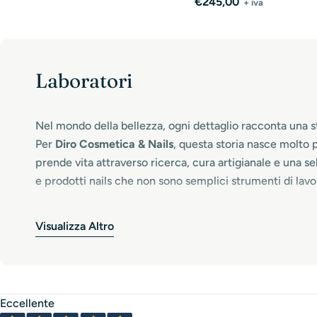
Prezzo
€245,00
+ iva
normale
Laboratori
Nel mondo della bellezza, ogni dettaglio racconta una st
Per
Diro Cosmetica & Nails
, questa storia nasce molto 
prende vita attraverso ricerca, cura artigianale e una s
e prodotti nails che non sono semplici strumenti di lavor
Ogni texture, ogni colore, ogni profumazione è pensata
Visualizza Altro
l’origine di tutto
.Diro non nasce per seguire le mode, m
e duraturi. Per questo scegliamo solo materie prime sel
le unghie meritano il meglio.
Eccellente
Dietro ogni flacone, ogni gel, ogni trattamento, c’è un pr