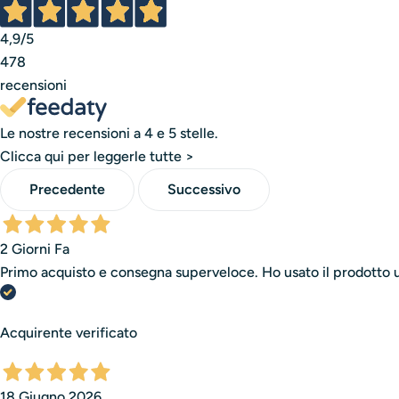
tutela la qualità del prodotto finale.
4,9
/5
È una storia di competenza, passione e orgoglio italiano
478
recensioni
Una storia che continua ogni giorno, dentro i nostri labor
Le nostre recensioni a 4 e 5 stelle.
Clicca qui per leggerle tutte >
Precedente
Successivo
2 Giorni Fa
Primo acquisto e consegna superveloce. Ho usato il prodotto un
Acquirente verificato
18 Giugno 2026