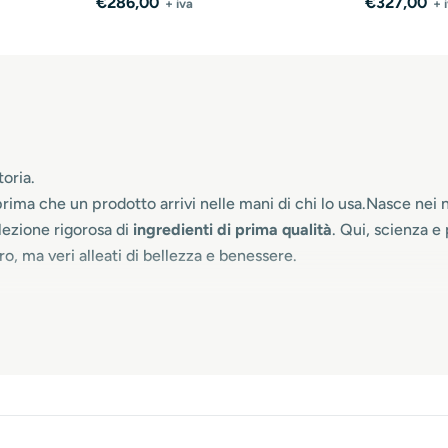
Prezzo
€286,00
Prezzo
€327,00
+ iva
+ 
normale
normale
oria.
prima che un prodotto arrivi nelle mani di chi lo usa.Nasce nei 
elezione rigorosa di
ingredienti di prima qualità
. Qui, scienza e
o, ma veri alleati di bellezza e benessere.
, testata e perfezionata da professionisti che credono in un p
a per garantire
affidabilità, sicurezza e performance costant
ezionate, controlliamo ogni fase della produzione e rispettiam
ocesso preciso, certificato e interamente italiano. Una filiera c