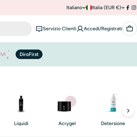
Italiano
P
Italia (EUR €)
L
Fac
I
a
i
Servizio Clienti
Accedi/Registrati
Car
e
n
s
g
IVI
DiroFirst
e
u
/
a
r
e
g
i
Liquidi
Acrygel
Detersione