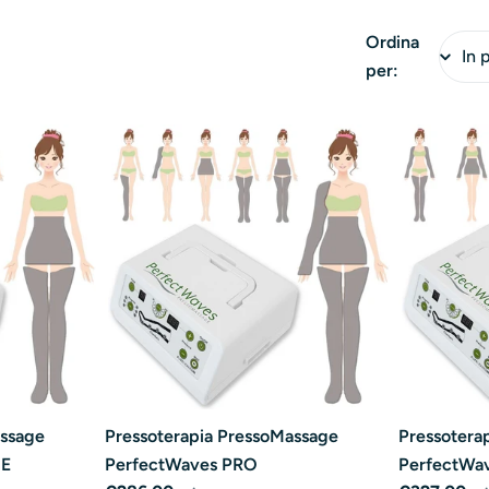
Ordina
per:
assage
Pressoterapia PressoMassage
Pressotera
CE
PerfectWaves PRO
PerfectWa