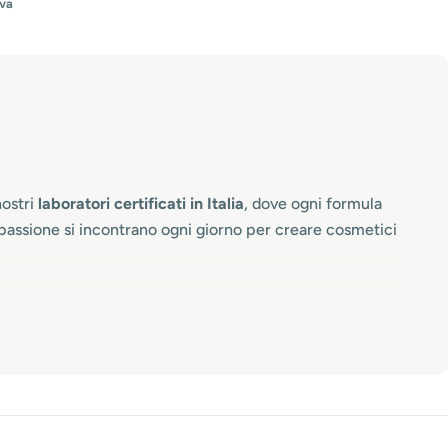
iva
nostri
laboratori certificati in Italia
, dove ogni formula
 passione si incontrano ogni giorno per creare cosmetici
rincipio fondamentale:
la qualità non è un dettaglio, è
e
a chi lavora nel settore e a chi desidera risultati visibili
o standard elevatissimi, perché sappiamo che la pelle e
orta, trasparente, che valorizza il nostro territorio e