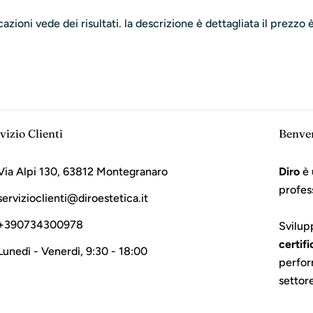
azioni vede dei risultati. la descrizione è dettagliata il prezzo
vizio Clienti
Benve
Via Alpi 130, 63812 Montegranaro
Diro
è 
profes
servizioclienti@diroestetica.it
+390734300978
Svilup
certifi
Lunedì - Venerdì, 9:30 - 18:00
perfor
settor