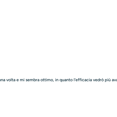
.
atori, per arrivare sulle mani di chi trasforma la bellezza in art
a volta e mi sembra ottimo, in quanto l'efficacia vedrò più ava