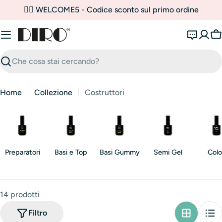
Vai
✌🏼 WELCOME5 - Codice sconto sul primo ordine
al
contenuto
C
Ricerca
Home
Collezione
Costruttori
Preparatori
Basi e Top
Basi Gummy
Semi Gel
Colo
14 prodotti
Filtro