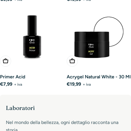
normale
normale
Aggiungi Al Carrello
Aggiungi Al Carrello
Primer Acid
Acrygel Natural White - 30 Ml
Prezzo
€7,99
Prezzo
€19,99
+ iva
+ iva
normale
normale
Laboratori
Nel mondo della bellezza, ogni dettaglio racconta una
storia.