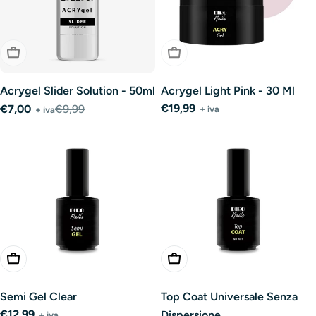
Esaurito
Esaurito
Acrygel Slider Solution - 50ml
Acrygel Light Pink - 30 Ml
Prezzo
€19,99
€7,00
€9,99
+ iva
+ iva
Prezzo
Prezzo
normale
di
normale
vendita
Aggiungi Al Carrello
Aggiungi Al Carrello
Semi Gel Clear
Top Coat Universale Senza
Prezzo
€12,99
Dispersione
+ iva