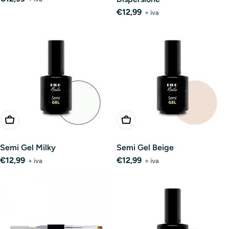
normale
Prezzo
€12,99
+ iva
normale
Aggiungi Al Carrello
Aggiungi Al Carrello
Semi Gel Milky
Semi Gel Beige
Prezzo
€12,99
Prezzo
€12,99
+ iva
+ iva
normale
normale