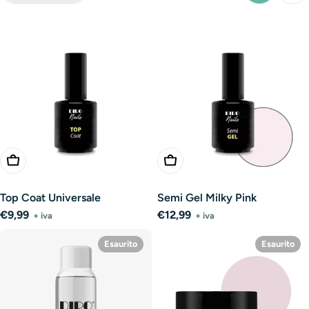
Aggiungi Al Carrello
Aggiungi Al Carrello
Top Coat Universale
Semi Gel Milky Pink
Prezzo
€9,99
Prezzo
€12,99
+ iva
+ iva
normale
normale
Esaurito
Esaurito