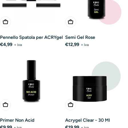
Aggiungi Al Carrello
Aggiungi Al Carrello
Pennello Spatola per ACRYgel
Semi Gel Rose
Prezzo
€4,99
Prezzo
€12,99
+ iva
+ iva
normale
normale
Aggiungi Al Carrello
Aggiungi Al Carrello
Primer Non Acid
Acrygel Clear - 30 Ml
Prezzo
€9,99
Prezzo
€19,99
+ iva
+ iva