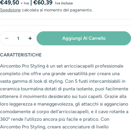
di
normale
€49,50
| €60,39
+ Iva
Iva inclusa
vendita
Spedizione
calcolata al momento del pagamento.
Quantità
Aggiungi Al Carrello
Diminuisci La Quantità Per Arricciacapelli Air Comb
Aumenta La Quantità Per Arricciacapelli 
CARATTERISTICHE
Aircombo Pro Styling è un set arricciacapelli professionale
completo che offre una grande versatilità per creare una
vasta gamma di look di styling. Con 5 fusti intercambiabili in
ceramica tourmalina dotati di punta isolante, puoi facilmente
ottenere il movimento desiderato sui tuoi capelli. Grazie alla
loro leggerezza e maneggevolezza, gli attacchi si agganciano
comodamente al corpo dell'arricciacapelli, e il cavo rotante a
360° rende l'utilizzo ancora più facile e pratico. Con
Aircombo Pro Styling, creare acconciature di livello