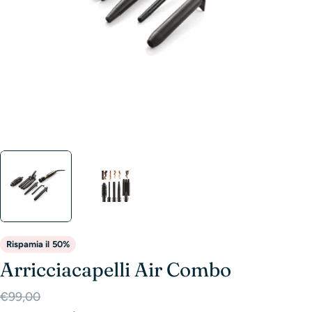
Rispamia il
50%
Arricciacapelli Air Combo
Prezzo
Prezzo
€99,00