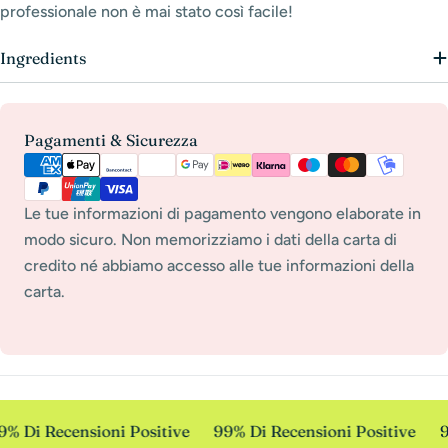
professionale non è mai stato così facile!
Ingredients
Metodi
Pagamenti & Sicurezza
di
pagamento
Le tue informazioni di pagamento vengono elaborate in
modo sicuro. Non memorizziamo i dati della carta di
credito né abbiamo accesso alle tue informazioni della
carta.
% Di Recensioni Positive
99% Di Recensioni Positive
9