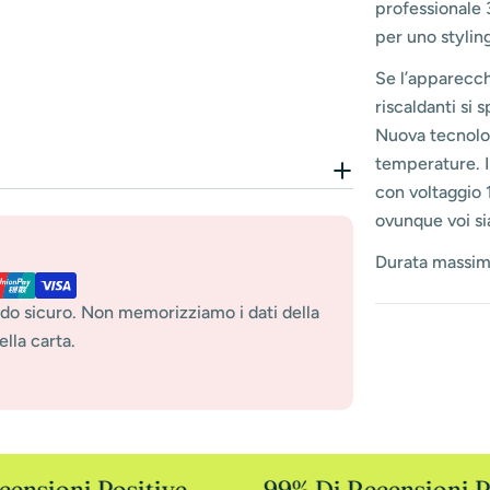
professionale
per uno stylin
Se l’apparecch
riscaldanti si
Nuova tecnolog
temperature. 
con voltaggio 
ovunque voi si
Durata massim
do sicuro. Non memorizziamo i dati della
lla carta.
nsioni Positive
99% Di Recensioni Po