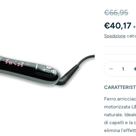
Prezzo
Prezzo
€66,95
di
normal
€40,17
+
vendita
Spedizione
calc
Quantità
Diminuisci
CARATTERIST
Ferro arriccia
motorizzata L&R
naturale. Ideale
di capelli e la
elimina l’effe