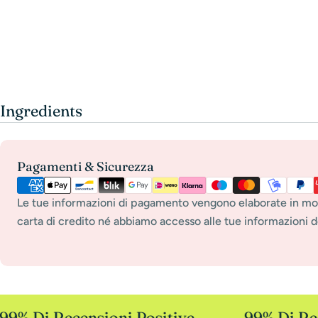
Ingredients
Metodi
Pagamenti & Sicurezza
di
pagamento
Le tue informazioni di pagamento vengono elaborate in mo
carta di credito né abbiamo accesso alle tue informazioni de
9% Di Recensioni Positive
99% Di Rece