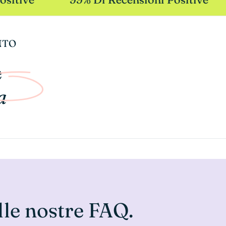
NTO
e
a
lle nostre FAQ.