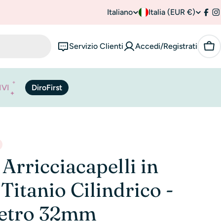
Italiano
P
Italia (EUR €)
L
Fac
I
a
i
Servizio Clienti
Accedi/Registrati
Car
e
n
s
g
IVI
DiroFirst
e
u
/
a
r
e
 Arricciacapelli in
g
Titanio Cilindrico -
i
etro 32mm