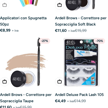
Esaurito
Aggiungi Al Carrello
Applicatori con Spugnetta
Ardell Brows - Correttore per
50pz
Sopracciglia Soft Black
Prezzo
€8,99
€11,60
€15,99
+ iva
+ iva
Prezzo
Prezzo
normale
di
normale
-27%
-70%
vendita
Aggiungi Al Carrello
Aggiungi Al Carrello
Ardell Brows - Correttore per
Ardell Deluxe Pack Lash 105
Sopracciglia Taupe
€4,49
€14,99
+ iva
Prezzo
Prezzo
€11,60
€15,99
di
normale
+ iva