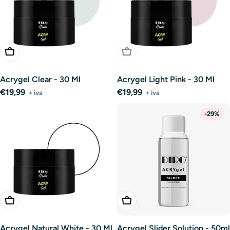
Aggiungi Al Carrello
Esaurito
Acrygel Clear - 30 Ml
Acrygel Light Pink - 30 Ml
Prezzo
€19,99
Prezzo
€19,99
+ iva
+ iva
normale
normale
-29%
Aggiungi Al Carrello
Aggiungi Al Carrello
Acrygel Natural White - 30 Ml
Acrygel Slider Solution - 50ml