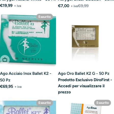
Prezzo
€19,99
€7,00
€9,99
+ iva
+ iva
Prezzo
Prezzo
normale
di
normale
Esaurito
vendita
Esaurito
Ago Acciaio Inox Ballet K2 -
Ago Oro Ballet K2 G - 50 Pz
Prodotto Esclusivo DiroFirst -
50 Pz
Accedi per visualizzare il
Prezzo
€69,95
+ iva
prezzo
normale
Esaurito
Esaurito