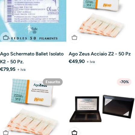
Esaurito
Esaurito
Ago Schermato Ballet Isolato
Ago Zeus Acciaio Z2 - 50 Pz
Prezzo
€49,90
K2 - 50 Pz.
+ iva
normale
Prezzo
€79,95
+ iva
normale
Esaurito
-70%
Esaurito
Aggiungi Al Carrello