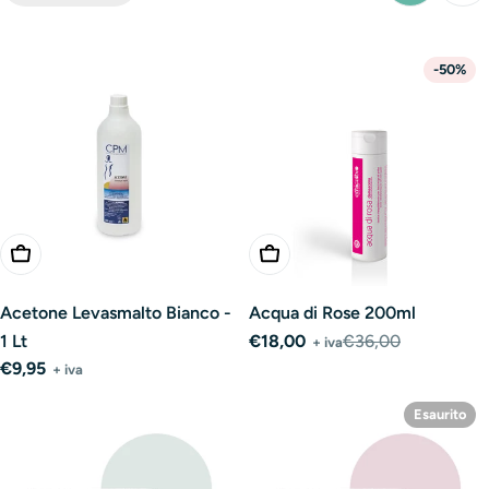
-50%
Aggiungi Al Carrello
Aggiungi Al Carrello
Acetone Levasmalto Bianco -
Acqua di Rose 200ml
1 Lt
€18,00
€36,00
+ iva
Prezzo
Prezzo
Prezzo
€9,95
+ iva
di
normale
normale
vendita
Esaurito