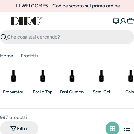
Vai
✌🏼 WELCOME5 - Codice sconto sul primo ordine
al
contenuto
C
Ricerca
Home
Prodotti
Preparatori
Basi e Top
Basi Gummy
Semi Gel
Colo
997 prodotti
Filtro