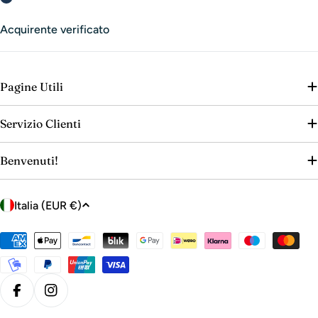
Acquirente verificato
Pagine Utili
Servizio Clienti
Benvenuti!
P
Italia (EUR €)
a
e
Metodi
s
di
e
pagamento
/
Facebook
Instagram
r