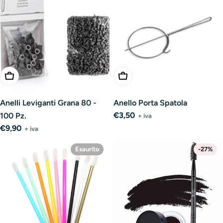
Aggiungi Al Carrello
Aggiungi Al Carrello
Anelli Leviganti Grana 80 -
Anello Porta Spatola
Prezzo
€3,50
100 Pz.
+ iva
normale
Prezzo
€9,90
+ iva
normale
Esaurito
-27%