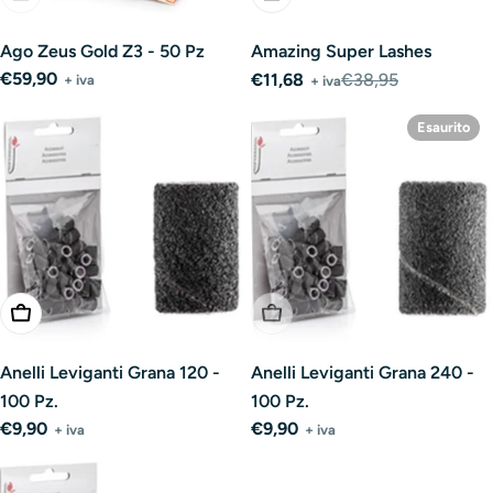
Ago Zeus Gold Z3 - 50 Pz
Amazing Super Lashes
Prezzo
€59,90
€11,68
€38,95
+ iva
+ iva
Prezzo
Prezzo
normale
di
normale
Esaurito
vendita
Aggiungi Al Carrello
Esaurito
Anelli Leviganti Grana 120 -
Anelli Leviganti Grana 240 -
100 Pz.
100 Pz.
Prezzo
€9,90
Prezzo
€9,90
+ iva
+ iva
normale
normale