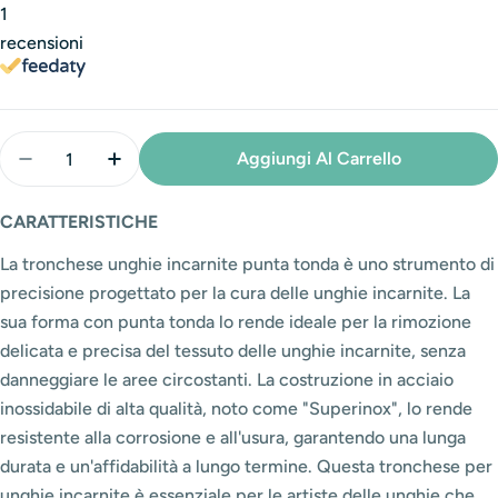
1
recensioni
Quantità
Aggiungi Al Carrello
Diminuisci La Quantità Per Tronchese Unghie Incarn
Aumenta La Quantità Per Tronchese Unghie
CARATTERISTICHE
La tronchese unghie incarnite punta tonda è uno strumento di
precisione progettato per la cura delle unghie incarnite. La
sua forma con punta tonda lo rende ideale per la rimozione
delicata e precisa del tessuto delle unghie incarnite, senza
danneggiare le aree circostanti. La costruzione in acciaio
inossidabile di alta qualità, noto come "Superinox", lo rende
resistente alla corrosione e all'usura, garantendo una lunga
durata e un'affidabilità a lungo termine. Questa tronchese per
unghie incarnite è essenziale per le artiste delle unghie che