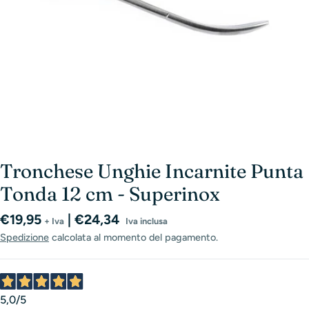
Tronchese Unghie Incarnite Punta
Tonda 12 cm - Superinox
Prezzo
€19,95
| €24,34
+ Iva
Iva inclusa
normale
Spedizione
calcolata al momento del pagamento.
5,0
/5