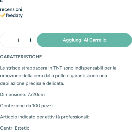
9
recensioni
Quantità
Aggiungi Al Carrello
Diminuisci La Quantità Per Strisce Strappa Cera RO.
Aumenta La Quantità Per Strisce Strappa 
CARATTERISTICHE
Le strisce
strappacera
in TNT sono indispensabili per la
rimozione della cera dalla pelle e garantiscono una
depilazione precisa e delicata.
Dimensione: 7x20cm
Confezione da 100 pezzi
Articolo indicato per attività professionali:
Centri Estetici