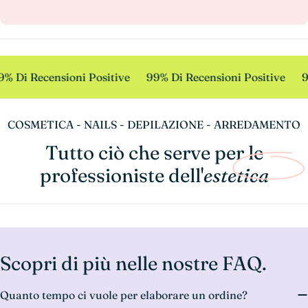
% Di Recensioni Positive
99% Di Recensioni Positive
9
COSMETICA - NAILS - DEPILAZIONE - ARREDAMENTO
Tutto ciò che serve per le
professioniste dell'
estetica
Scopri di più nelle nostre FAQ.
Quanto tempo ci vuole per elaborare un ordine?