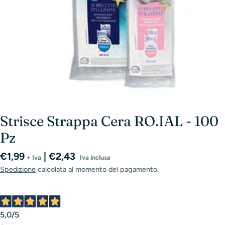
Strisce Strappa Cera RO.IAL - 100
Pz
Prezzo
€1,99
| €2,43
+ Iva
Iva inclusa
normale
Spedizione
calcolata al momento del pagamento.
5,0
/5