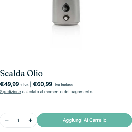
Scalda Olio
Prezzo
€49,99
| €60,99
+ Iva
Iva inclusa
normale
Spedizione
calcolata al momento del pagamento.
Quantità
Aggiungi Al Carrello
Diminuisci La Quantità Per Scalda Olio
Aumenta La Quantità Per Scalda Olio