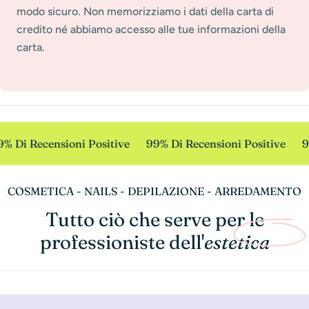
modo sicuro. Non memorizziamo i dati della carta di
credito né abbiamo accesso alle tue informazioni della
carta.
% Di Recensioni Positive
99% Di Recensioni Positive
9
COSMETICA - NAILS - DEPILAZIONE - ARREDAMENTO
Tutto ciò che serve per le
professioniste dell'
estetica