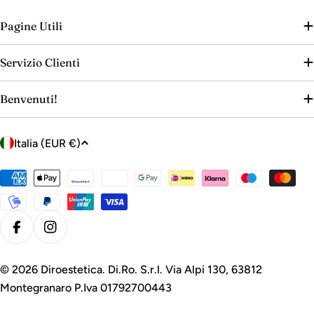
Pagine Utili
Servizio Clienti
Benvenuti!
P
Italia (EUR €)
a
e
Metodi
s
di
e
pagamento
/
Facebook
Instagram
r
e
© 2026
Diroestetica
. Di.Ro. S.r.l. Via Alpi 130, 63812
g
Montegranaro P.Iva 01792700443
i