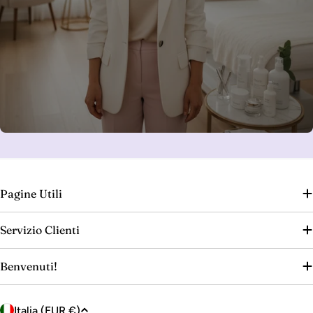
Pagine Utili
Servizio Clienti
Benvenuti!
P
Italia (EUR €)