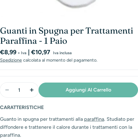
Guanti in Spugna per Trattamenti
Paraffina - 1 Paio
Prezzo
€8,99
| €10,97
+ Iva
Iva inclusa
normale
Spedizione
calcolata al momento del pagamento.
Quantità
Aggiungi Al Carrello
Diminuisci La Quantità Per Guanti In Spugna Per Trat
Aumenta La Quantità Per Guanti In Spugna 
CARATTERISTICHE
Guanto in spugna per trattamenti alla
paraffina
. Studiato per
diffondere e trattenere il calore durante i trattamenti con la
paraffina.