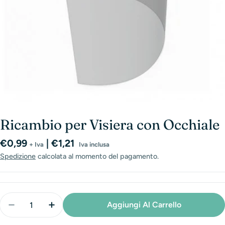
Ricambio per Visiera con Occhiale
Prezzo
€0,99
| €1,21
+ Iva
Iva inclusa
normale
Spedizione
calcolata al momento del pagamento.
Quantità
Aggiungi Al Carrello
Diminuisci La Quantità Per Ricambio Per Visiera Co
Aumenta La Quantità Per Ricambio Per Vis