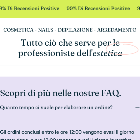
% Di Recensioni Positive
99% Di Recensioni Positive
9
COSMETICA - NAILS - DEPILAZIONE - ARREDAMENTO
Tutto ciò che serve per le
professioniste dell'
estetica
Scopri di più nelle nostre FAQ.
Quanto tempo ci vuole per elaborare un ordine?
Gli ordini conclusi entro le ore 12:00 vengono evasi il giorno