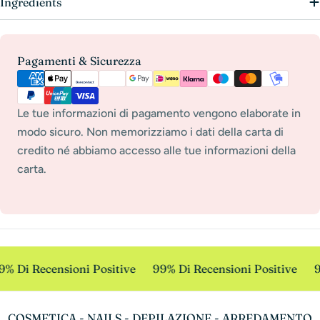
Ingredients
Metodi
Pagamenti & Sicurezza
di
pagamento
Le tue informazioni di pagamento vengono elaborate in
modo sicuro. Non memorizziamo i dati della carta di
credito né abbiamo accesso alle tue informazioni della
carta.
9% Di Recensioni Positive
99% Di Recensioni Positive
9
COSMETICA - NAILS - DEPILAZIONE - ARREDAMENTO