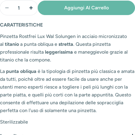
Quantità
Aggiungi Al Carrello
Diminuisci La Quantità Per Pinzetta In Titanio Punta 
Aumenta La Quantità Per Pinzetta In Titani
CARATTERISTICHE
Pinzetta Rostfrei Lux Wal Solungen in acciaio micronizzato
al
titanio
a punta obliqua e
stretta
. Questa pinzetta
professionale risulta
leggerissima
e maneggievole grazie al
titanio che la compone.
La
punta obliqua
è la tipologia di pinzetta più classica e amata
da tutti, poichè oltre ad essere facile da usare anche per
utenti meno esperti riesce a togliere i peli più lunghi con la
parte piatta, e quelli più corti con la parte appuntita. Questo
consente di effettuare una depilazione delle sopracciglia
perfetta con l'uso di solamente una pinzetta.
Sterilizzabile