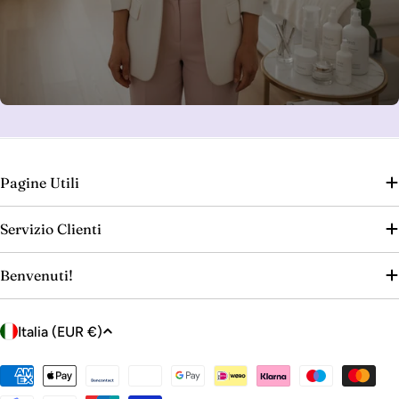
Pagine Utili
Servizio Clienti
Benvenuti!
P
Italia (EUR €)
a
e
Metodi
di