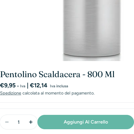
Pentolino Scaldacera - 800 Ml
Prezzo
€9,95
| €12,14
+ Iva
Iva inclusa
normale
Spedizione
calcolata al momento del pagamento.
Quantità
Aggiungi Al Carrello
Diminuisci La Quantità Per Pentolino Scaldacera - 8
Aumenta La Quantità Per Pentolino Scalda