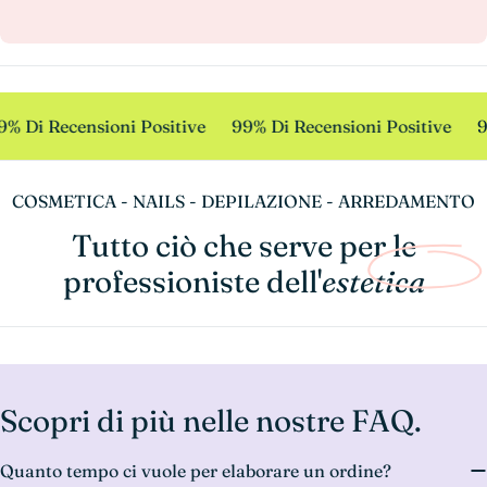
% Di Recensioni Positive
99% Di Recensioni Positive
9
COSMETICA - NAILS - DEPILAZIONE - ARREDAMENTO
Tutto ciò che serve per le
professioniste dell'
estetica
Scopri di più nelle nostre FAQ.
Quanto tempo ci vuole per elaborare un ordine?