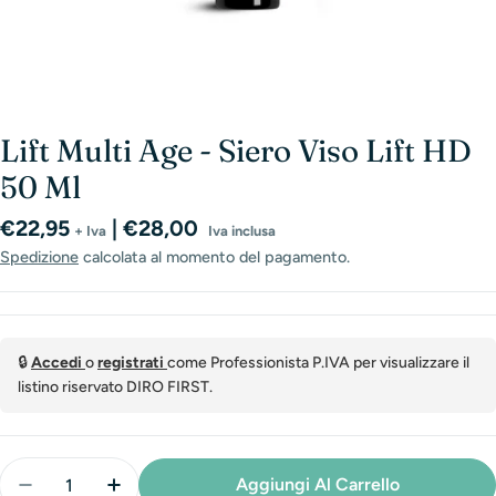
Lift Multi Age - Siero Viso Lift HD
50 Ml
Prezzo
€22,95
| €28,00
+ Iva
Iva inclusa
normale
Spedizione
calcolata al momento del pagamento.
🔒
Accedi
o
registrati
come Professionista P.IVA per visualizzare il
listino riservato DIRO FIRST.
Quantità
Aggiungi Al Carrello