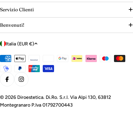
Servizio Clienti
Benvenuti!
P
Italia (EUR €)
a
e
Metodi
s
di
e
pagamento
/
Facebook
Instagram
r
e
© 2026
Diroestetica
. Di.Ro. S.r.l. Via Alpi 130, 63812
g
Montegranaro P.Iva 01792700443
i
o
n