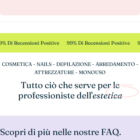
% Di Recensioni Positive
99% Di Recensioni Positive
9
COSMETICA - NAILS - DEPILAZIONE - ARREDAMENTO -
ATTREZZATURE - MONOUSO
Tutto ciò che serve per le
professioniste dell'
estetica
Scopri di più nelle nostre FAQ.