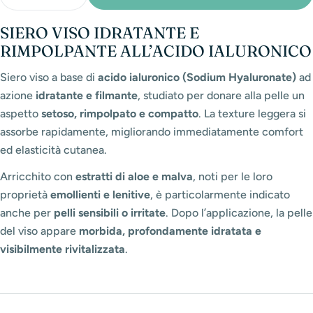
Diminuisci La Quantità Per Lift Multi Age - Siero Vis
Aumenta La Quantità Per Lift Multi Age - S
SIERO VISO IDRATANTE E
RIMPOLPANTE ALL’ACIDO IALURONICO
Siero viso a base di
acido ialuronico (Sodium Hyaluronate)
ad
azione
idratante e filmante
, studiato per donare alla pelle un
aspetto
setoso, rimpolpato e compatto
. La texture leggera si
assorbe rapidamente, migliorando immediatamente comfort
ed elasticità cutanea.
Arricchito con
estratti di aloe e malva
, noti per le loro
proprietà
emollienti e lenitive
, è particolarmente indicato
anche per
pelli sensibili o irritate
. Dopo l’applicazione, la pelle
del viso appare
morbida, profondamente idratata e
visibilmente rivitalizzata
.