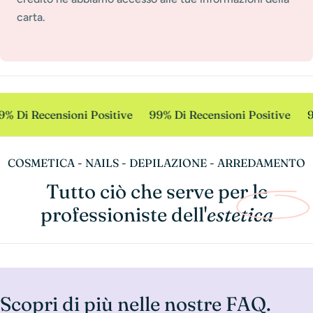
carta.
% Di Recensioni Positive
99% Di Recensioni Positive
9
COSMETICA - NAILS - DEPILAZIONE - ARREDAMENTO
Tutto ciò che serve per le
professioniste dell'
estetica
Scopri di più nelle nostre FAQ.