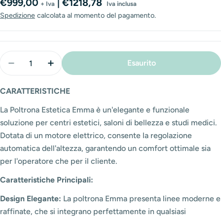
Prezzo
€999,00
| €1218,78
+ Iva
Iva inclusa
normale
Spedizione
calcolata al momento del pagamento.
Quantità
Esaurito
Diminuisci La Quantità Per Lettino/Poltrona Esteti
Aumenta La Quantità Per Lettino/Poltron
CARATTERISTICHE
La Poltrona Estetica Emma è un'elegante e funzionale
soluzione per centri estetici, saloni di bellezza e studi medici.
Dotata di un motore elettrico, consente la regolazione
automatica dell'altezza, garantendo un comfort ottimale sia
per l'operatore che per il cliente.
Caratteristiche Principali:
Design Elegante:
La poltrona Emma presenta linee moderne e
raffinate, che si integrano perfettamente in qualsiasi