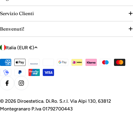
Servizio Clienti
Benvenuti!
P
Italia (EUR €)
a
e
Metodi
s
di
e
pagamento
/
Facebook
Instagram
r
e
© 2026
Diroestetica
. Di.Ro. S.r.l. Via Alpi 130, 63812
g
Montegranaro P.Iva 01792700443
i
o
n