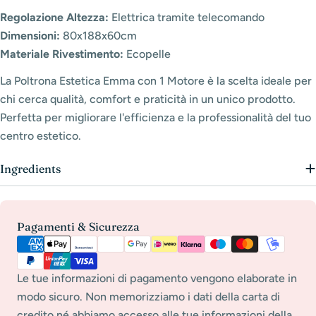
Regolazione Altezza:
Elettrica tramite telecomando
Dimensioni:
80x188x60cm
Materiale Rivestimento:
Ecopelle
La Poltrona Estetica Emma con 1 Motore è la scelta ideale per
chi cerca qualità, comfort e praticità in un unico prodotto.
Perfetta per migliorare l'efficienza e la professionalità del tuo
centro estetico.
Ingredients
Metodi
Pagamenti & Sicurezza
di
pagamento
Le tue informazioni di pagamento vengono elaborate in
modo sicuro. Non memorizziamo i dati della carta di
credito né abbiamo accesso alle tue informazioni della