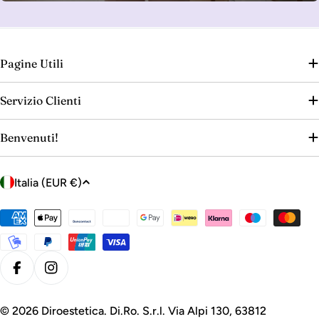
Pagine Utili
Servizio Clienti
Benvenuti!
P
Italia (EUR €)
a
e
Metodi
s
di
e
pagamento
/
Facebook
Instagram
r
e
© 2026
Diroestetica
. Di.Ro. S.r.l. Via Alpi 130, 63812