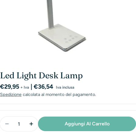
Led Light Desk Lamp
Prezzo
€29,95
| €36,54
+ Iva
Iva inclusa
normale
Spedizione
calcolata al momento del pagamento.
Quantità
Aggiungi Al Carrello
Diminuisci La Quantità Per Led Light Desk Lamp
Aumenta La Quantità Per Led Light Desk 