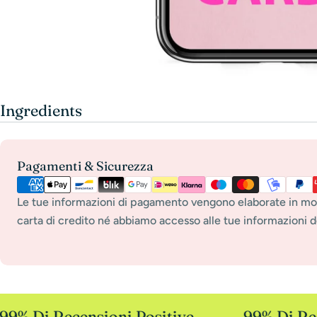
Ingredients
Metodi
Pagamenti & Sicurezza
di
pagamento
Le tue informazioni di pagamento vengono elaborate in mo
carta di credito né abbiamo accesso alle tue informazioni de
9% Di Recensioni Positive
99% Di Rec