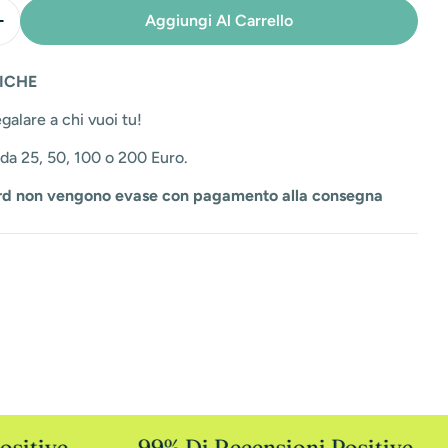
Aggiungi Al Carrello
 La Quantità Per E-Gift Card
Aumenta La Quantità Per E-Gift Card
ICHE
galare a chi vuoi tu!
o da 25, 50, 100 o 200 Euro.
ard non vengono evase con pagamento alla consegna
sitive
99% Di Recensioni Positive