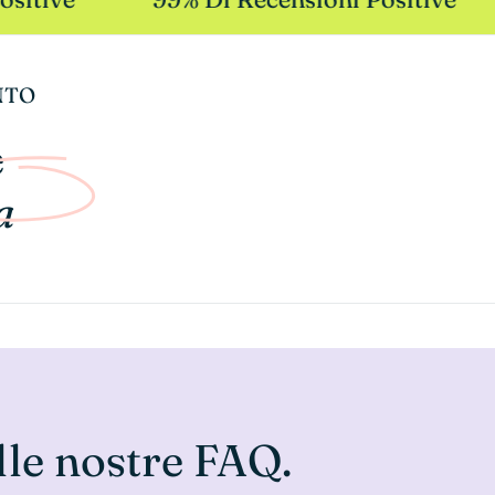
NTO
e
a
lle nostre FAQ.