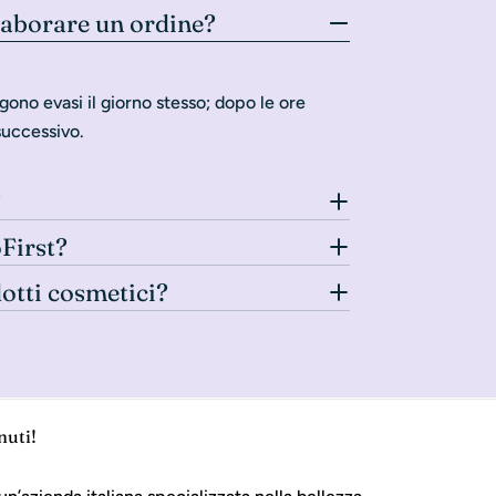
laborare un ordine?
gono evasi il giorno stesso; dopo le ore
successivo.
?
oFirst?
dotti cosmetici?
nuti!