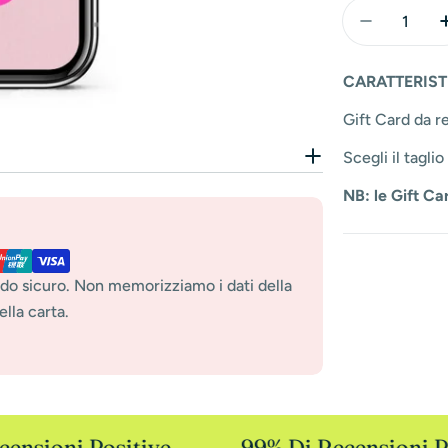
Quantità
Diminuisci
CARATTERIST
Gift Card da re
Scegli il tagli
NB: le Gift C
do sicuro. Non memorizziamo i dati della
lla carta.
ensioni Positive
99% Di Recensioni Po