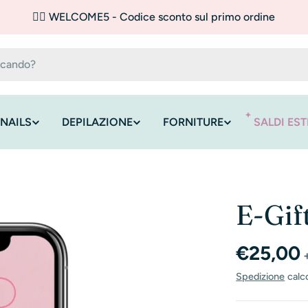
✌🏼 WELCOME5 - Codice sconto sul primo ordine
NAILS
DEPILAZIONE
FORNITURE
SALDI EST
E-Gif
Prezzo
€25,00
normal
Spedizione
calc