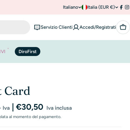
Italiano
P
Italia (EUR €)
L
Fac
I
a
i
Servizio Clienti
Accedi/Registrati
Car
e
n
s
g
IVI
DiroFirst
e
u
/
a
r
t Card
e
| €30,50
g
+ Iva
Iva inclusa
e
olata al momento del pagamento.
i