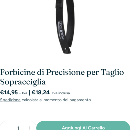
Forbicine di Precisione per Taglio
Sopracciglia
Prezzo
€14,95
| €18,24
+ Iva
Iva inclusa
normale
Spedizione
calcolata al momento del pagamento.
Quantità
Aggiungi Al Carrello