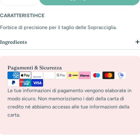
Diminuisci La Quantità Per Forbicine Di Precisione P
Aumenta La Quantità Per Forbicine Di Prec
CARATTERISTIHCE
Forbice di precisione per il taglio delle Sopracciglia.
Ingredients
Metodi
Pagamenti & Sicurezza
di
pagamento
Le tue informazioni di pagamento vengono elaborate in
modo sicuro. Non memorizziamo i dati della carta di
credito né abbiamo accesso alle tue informazioni della
carta.