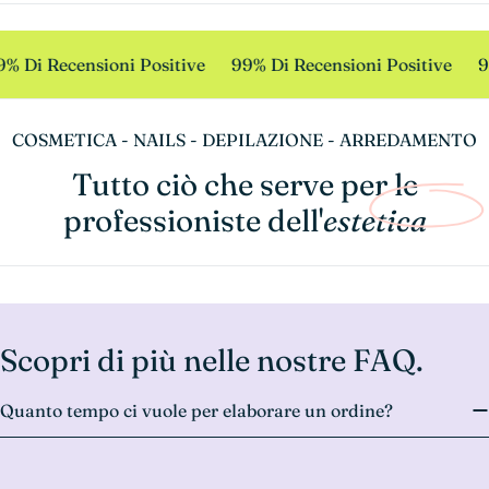
% Di Recensioni Positive
99% Di Recensioni Positive
9
COSMETICA - NAILS - DEPILAZIONE - ARREDAMENTO
Tutto ciò che serve per le
professioniste dell'
estetica
Scopri di più nelle nostre FAQ.
Quanto tempo ci vuole per elaborare un ordine?