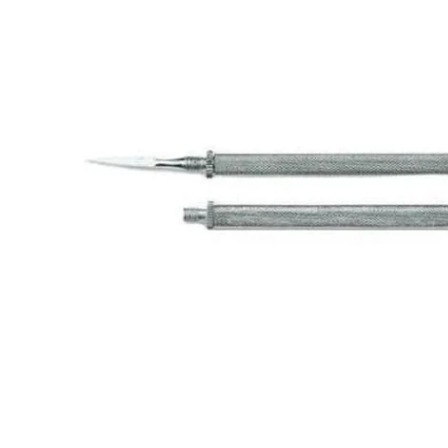
Apri supporto 0 in modalità modale