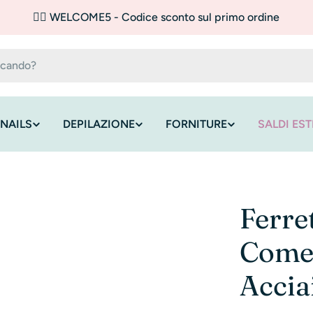
✌🏼 WELCOME5 - Codice sconto sul primo ordine
NAILS
DEPILAZIONE
FORNITURE
SALDI EST
Ferre
Comed
Accia