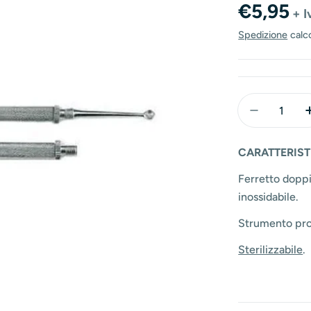
Prezzo
€5,95
+ I
normal
Spedizione
calc
Quantità
Diminuisc
CARATTERIST
Ferretto doppi
inossidabile.
Strumento profe
Sterilizzabile
.