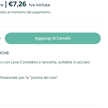
o
| €7,26
va
Iva inclusa
n
e
olata al momento del pagamento.
e
Aggiungi Al Carrello
i La Quantità Per Ferretto Doppio Leva Comedoni E Lanc
Aumenta La Quantità Per Ferretto Doppio Leva Comedon
ICHE
o con Leva Comedoni e lancetta, svitabile in acciaio
ssionale per la "pulizia del viso".