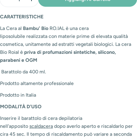
Diminuisci La Quantità Per Cera Barattolo Bambu&#3
Aumenta La Quantità Per Cera Barattolo 
CARATTERISTICHE
La Cera al
Bambu' Bio
RO.IAL è una cera
liposolubile
realizzata con materie prime di elevata qualità
cosmetica, unitamente ad estratti vegetali biologici. La cera
Bio Roial è
priva di profumazioni sintetiche, silicono,
parabeni e OGM
Barattolo da 400 ml.
Prodotto altamente professionale
Prodotto in Italia
MODALITÀ
D'USO
Inserire il barattolo di cera depilatoria
nell'apposito
scaldacera
dopo averlo aperto e riscaldarlo per
cira 45 sec. Il tempo di riscaldamento può variare a seconda