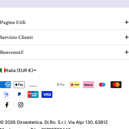
Pagine Utili
Servizio Clienti
Benvenuti!
P
Italia (EUR €)
a
e
Metodi
s
di
e
pagamento
/
Facebook
Instagram
r
e
© 2026
Diroestetica
. Di.Ro. S.r.l. Via Alpi 130, 63812