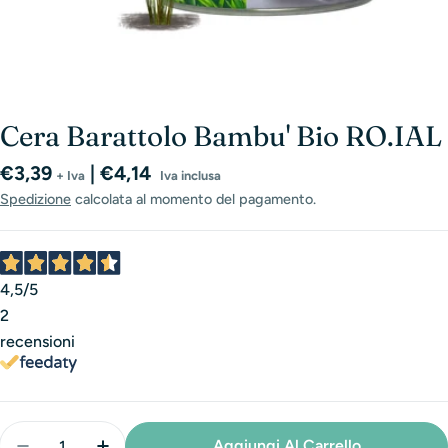
Cera Barattolo Bambu' Bio RO.IAL
Prezzo
€3,39
| €4,14
+ Iva
Iva inclusa
normale
Spedizione
calcolata al momento del pagamento.
4,5
/5
2
recensioni
Quantità
Aggiungi Al Carrello