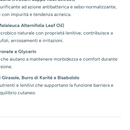
rificante ad azione antibatterica e sebo-normalizzante,
li con impurità e tendenza acneica.
Melaleuca Alternifolia Leaf Oil)
crobico naturale con proprietà lenitive, contribuisce a
foli, arrossamenti e irritazioni.
onate e Glycerin
ti che aiutano a mantenere morbidezza e comfort durante
rsione.
i Girasole, Burro di Karité e Bisabololo
rienti e lenitivi che supportano la funzione barriera e
quilibrio cutaneo.