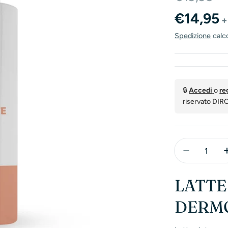
di
normal
€14,95
+
vendita
Spedizione
calc
🔒
Accedi
o
re
riservato DIR
Quantità
Diminuisc
LATTE
DERM