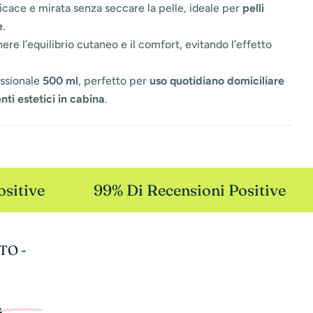
icace e mirata senza seccare la pelle, ideale per
pelli
e
.
re l’equilibrio cutaneo e il comfort, evitando l’effetto
ssionale
500 ml
, perfetto per
uso quotidiano domiciliare
nti estetici in cabina
.
itive
99% Di Recensioni Positive
TO -
e