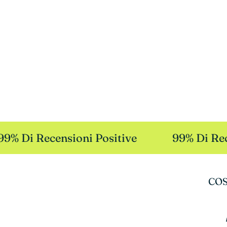
% Di Recensioni Positive
99% Di Rece
COS