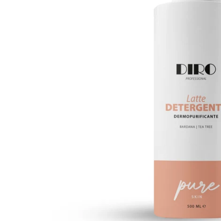
Apri supporto 0 in modalità modale