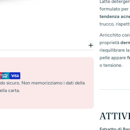
Latte detergen
formulato per
tendenza acn
trucco, rispett
Arricchito co
proprietà
derm
riequilibrare la
pelle appare
f
o tensione.
do sicuro. Non memorizziamo i dati della
lla carta.
ATTIV
Estratto di B