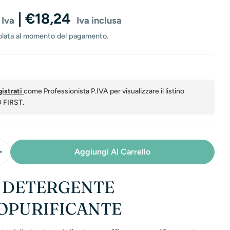
o
e
| €18,24
 Iva
Iva inclusa
n
olata al momento del pagamento.
e
gistrati
come Professionista P.IVA per visualizzare il listino
O FIRST.
Aggiungi Al Carrello
i La Quantità Per Pure Skin - Latte Detergente Dermop
Aumenta La Quantità Per Pure Skin - Latte Detergente
 DETERGENTE
OPURIFICANTE