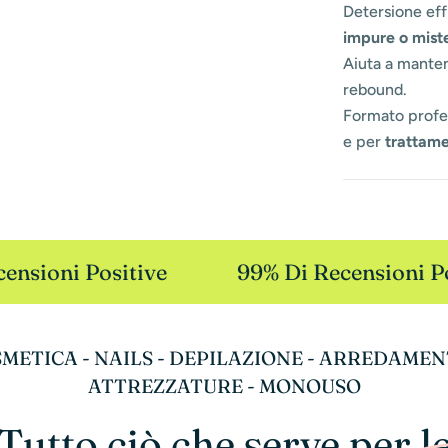
Detersione eff
impure o mist
Aiuta a mantene
rebound.
Formato profe
e per
trattame
nsioni Positive
99% Di Recensioni Pos
METICA - NAILS - DEPILAZIONE - ARREDAMEN
ATTREZZATURE - MONOUSO
Tutto ciò che serve per l