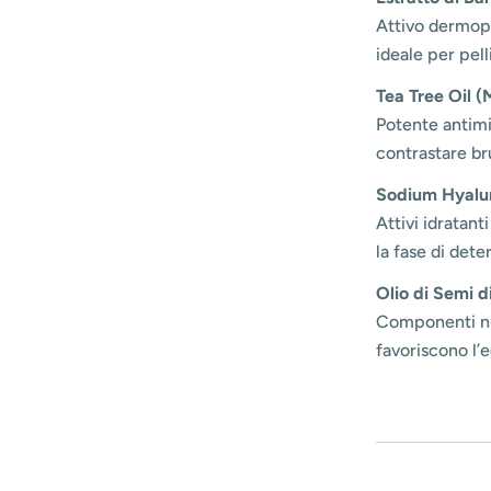
Attivo dermopu
ideale per pel
Tea Tree Oil (
Potente antimi
contrastare bru
Sodium Hyalur
Attivi idratan
la fase di dete
Olio di Semi d
Componenti nut
favoriscono l’e