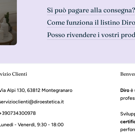
Si può pagare alla consegna
Come funziona il listino Dir
Posso rivendere i vostri pro
vizio Clienti
Benve
Via Alpi 130, 63812 Montegranaro
Diro
è 
profes
servizioclienti@diroestetica.it
+390734300978
Svilup
certifi
Lunedì - Venerdì, 9:30 - 18:00
perfor