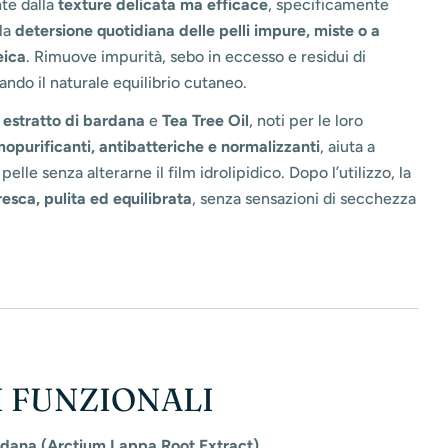
te dalla
texture delicata ma efficace
, specificamente
 la
detersione quotidiana delle pelli impure, miste o a
eica
. Rimuove impurità, sebo in eccesso e residui di
ando il naturale equilibrio cutaneo.
n
estratto di bardana
e
Tea Tree Oil
, noti per le loro
opurificanti, antibatteriche e normalizzanti
, aiuta a
 pelle senza alterarne il film idrolipidico. Dopo l’utilizzo, la
resca, pulita ed equilibrata
, senza sensazioni di secchezza
I FUNZIONALI
ardana (Arctium Lappa Root Extract)