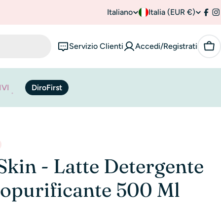
Italiano
P
Italia (EUR €)
L
Fac
I
a
i
Servizio Clienti
Accedi/Registrati
Car
e
n
s
g
IVI
DiroFirst
e
u
/
a
r
e
Skin - Latte Detergente
g
purificante 500 Ml
i