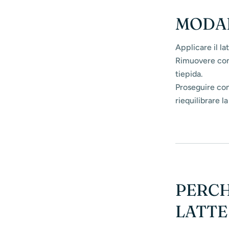
MODAL
Applicare il la
Rimuovere con
tiepida.
Proseguire con
riequilibrare la
PERCH
LATTE