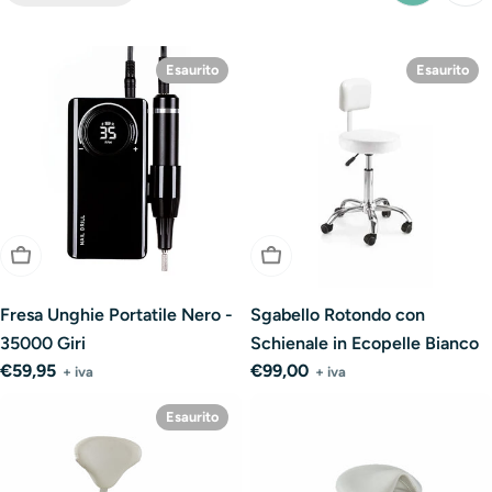
Esaurito
Esaurito
Esaurito
Esaurito
Fresa Unghie Portatile Nero -
Sgabello Rotondo con
35000 Giri
Schienale in Ecopelle Bianco
Prezzo
€59,95
Prezzo
€99,00
+ iva
+ iva
normale
normale
Esaurito