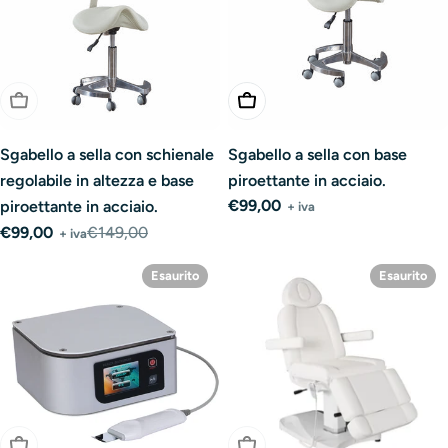
Esaurito
Aggiungi Al Carrello
Sgabello a sella con schienale
Sgabello a sella con base
regolabile in altezza e base
piroettante in acciaio.
Prezzo
€99,00
piroettante in acciaio.
+ iva
normale
€99,00
€149,00
+ iva
Prezzo
Prezzo
di
normale
Esaurito
Esaurito
vendita
Esaurito
Esaurito