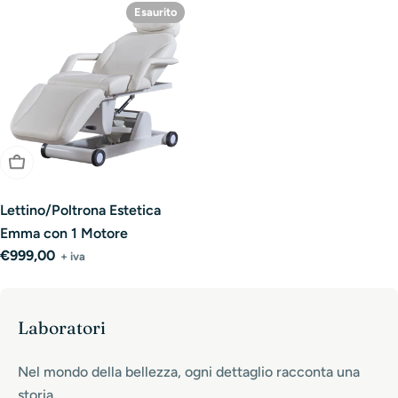
Esaurito
Esaurito
Lettino/Poltrona Estetica
Emma con 1 Motore
Prezzo
€999,00
+ iva
normale
Laboratori
Nel mondo della bellezza, ogni dettaglio racconta una
storia.