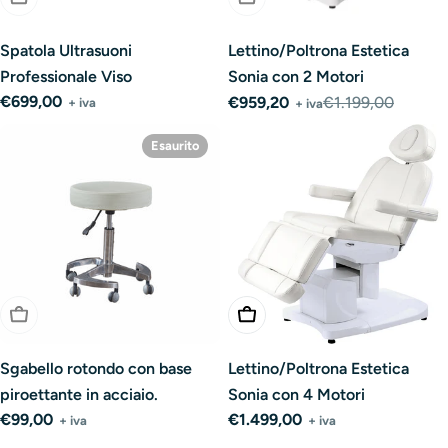
Spatola Ultrasuoni
Lettino/Poltrona Estetica
Professionale Viso
Sonia con 2 Motori
Prezzo
€699,00
€959,20
€1.199,00
+ iva
+ iva
Prezzo
Prezzo
normale
di
normale
Esaurito
vendita
Esaurito
Aggiungi Al Carrello
Sgabello rotondo con base
Lettino/Poltrona Estetica
piroettante in acciaio.
Sonia con 4 Motori
Prezzo
€99,00
Prezzo
€1.499,00
+ iva
+ iva
normale
normale