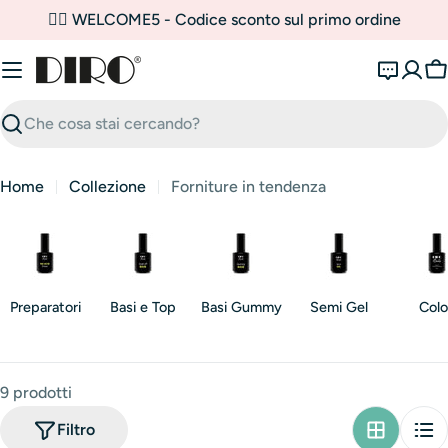
Vai
✌🏼 WELCOME5 - Codice sconto sul primo ordine
al
contenuto
C
Ricerca
Home
Collezione
Forniture in tendenza
Preparatori
Basi e Top
Basi Gummy
Semi Gel
Colo
9 prodotti
Filtro