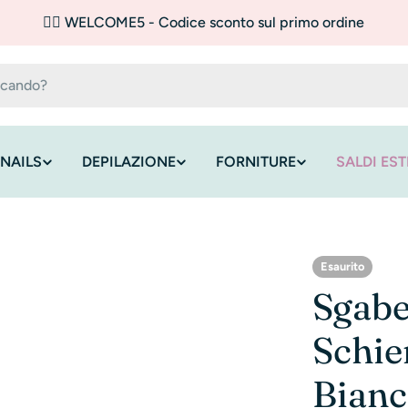
✌🏼 WELCOME5 - Codice sconto sul primo ordine
NAILS
DEPILAZIONE
FORNITURE
SALDI EST
Esaurito
Sgabe
Schie
Bian