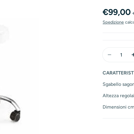
Prezzo
€99,00
normal
Spedizione
calc
Quantità
Diminuisci
CARATTERIST
Sgabello sagom
Altezza regola
Dimensioni cm