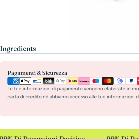
Ingredients
Metodi
Pagamenti & Sicurezza
di
pagamento
Le tue informazioni di pagamento vengono elaborate in mo
carta di credito né abbiamo accesso alle tue informazioni de
9% Di Recensioni Positive
99% Di Rece