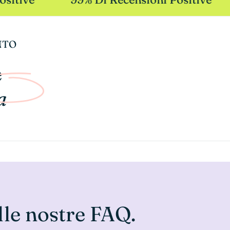
NTO
e
a
lle nostre FAQ.