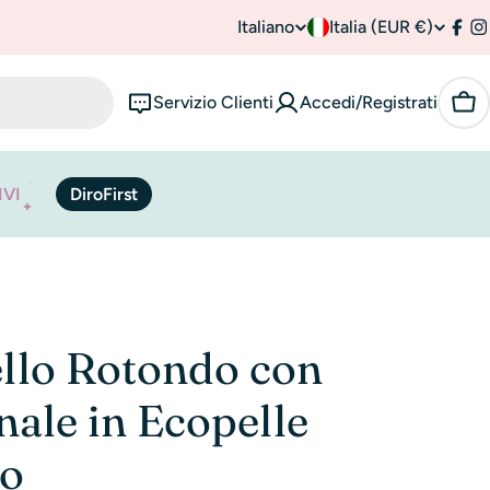
Italiano
P
Italia (EUR €)
L
Fac
I
a
i
Servizio Clienti
Accedi/Registrati
Car
e
n
s
g
IVI
DiroFirst
e
u
/
a
r
e
llo Rotondo con
g
nale in Ecopelle
i
co