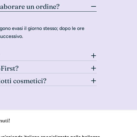
laborare un ordine?
gono evasi il giorno stesso; dopo le ore
successivo.
?
oFirst?
dotti cosmetici?
nuti!