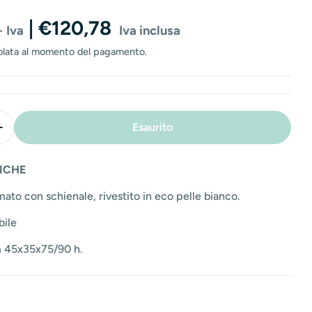
o
| €120,78
n
+ Iva
Iva inclusa
e
olata al momento del pagamento.
e
Esaurito
 La Quantità Per Sgabello Rotondo Con Schienale In Ec
Aumenta La Quantità Per Sgabello Rotondo Con Schiena
ICHE
ato con schienale, rivestito in eco pelle bianco.
bile
 45x35x75/90 h.