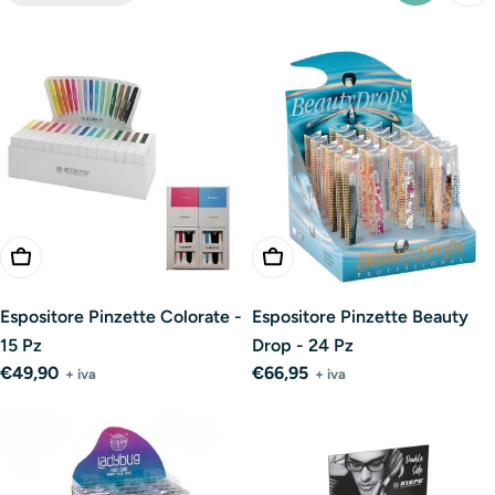
Aggiungi Al Carrello
Aggiungi Al Carrello
Espositore Pinzette Colorate -
Espositore Pinzette Beauty
15 Pz
Drop - 24 Pz
Prezzo
€49,90
Prezzo
€66,95
+ iva
+ iva
normale
normale