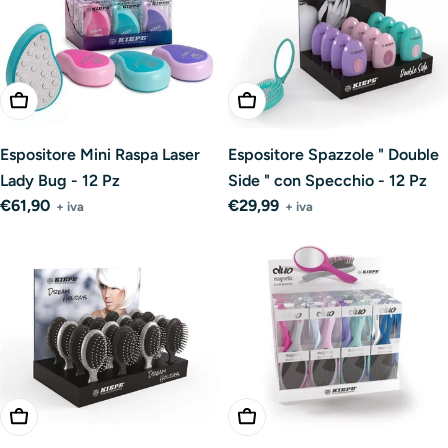
Aggiungi Al Carrello
Aggiungi Al Carrello
Espositore Mini Raspa Laser
Espositore Spazzole " Double
Lady Bug - 12 Pz
Side " con Specchio - 12 Pz
Prezzo
€61,90
Prezzo
€29,99
+ iva
+ iva
normale
normale
Aggiungi Al Carrello
Aggiungi Al Carrello