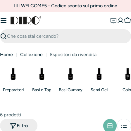
Vai
✌🏼 WELCOME5 - Codice sconto sul primo ordine
al
contenuto
C
Ricerca
Home
Collezione
Espositori da rivendita
Preparatori
Basi e Top
Basi Gummy
Semi Gel
Colo
6 prodotti
Filtro