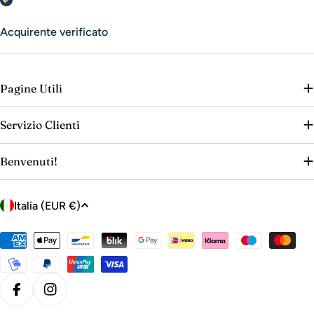
Acquirente verificato
Pagine Utili
Servizio Clienti
Benvenuti!
P
Italia (EUR €)
a
e
Metodi
s
di
e
pagamento
/
Facebook
Instagram