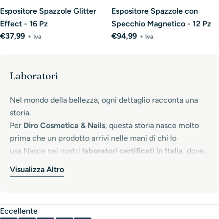
Espositore Spazzole Glitter
Espositore Spazzole con
Effect - 16 Pz
Specchio Magnetico - 12 Pz
Prezzo
€37,99
Prezzo
€94,99
+ iva
+ iva
normale
normale
Laboratori
Nel mondo della bellezza, ogni dettaglio racconta una
storia.
Per
Diro Cosmetica & Nails
, questa storia nasce molto
prima che un prodotto arrivi nelle mani di chi lo
usa.Nasce nei nostri
laboratori certificati in Italia
, dove
ogni formula prende vita attraverso ricerca, cura
Visualizza Altro
Ogni texture, ogni colore, ogni profumazione è pensata,
artigianale e una selezione rigorosa di
ingredienti di
testata e perfezionata da professionisti che credono in
prima qualità
. Qui, scienza e passione si incontrano ogni
un principio fondamentale:
la qualità non è un dettaglio,
giorno per creare cosmetici e prodotti nails che non
Eccellente
è l’origine di tutto
.Diro non nasce per seguire le mode,
sono semplici strumenti di lavoro, ma veri alleati di