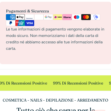
Metodi
Pagamenti & Sicurezza
di
pagamento
Le tue informazioni di pagamento vengono elaborate in
modo sicuro. Non memorizziamo i dati della carta di
credito né abbiamo accesso alle tue informazioni della
carta.
9% Di Recensioni Positive
99% Di Recensioni Positive
9
COSMETICA - NAILS - DEPILAZIONE - ARREDAMENTO
Tutto ciò che serve per le