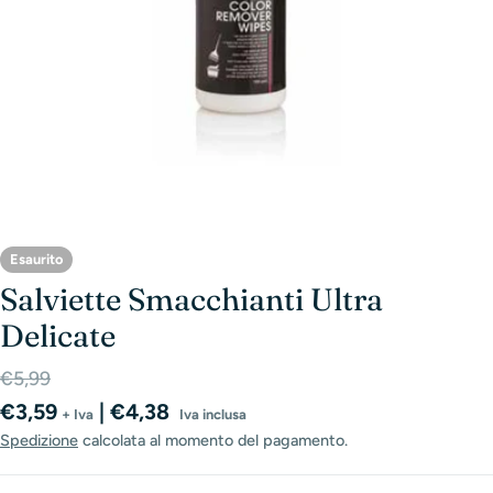
Esaurito
Salviette Smacchianti Ultra
Delicate
Prezzo
Prezzo
€5,99
di
normale
€3,59
| €4,38
+ Iva
Iva inclusa
vendita
Spedizione
calcolata al momento del pagamento.