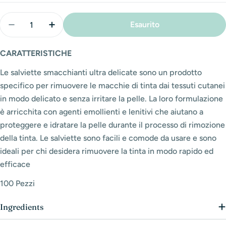
Quantità
Esaurito
Diminuisci La Quantità Per Salviette Smacchianti Ult
Aumenta La Quantità Per Salviette Smacchi
CARATTERISTICHE
Le salviette smacchianti ultra delicate sono un prodotto
specifico per rimuovere le macchie di tinta dai tessuti cutanei
in modo delicato e senza irritare la pelle. La loro formulazione
è arricchita con agenti emollienti e lenitivi che aiutano a
proteggere e idratare la pelle durante il processo di rimozione
della tinta. Le salviette sono facili e comode da usare e sono
ideali per chi desidera rimuovere la tinta in modo rapido ed
efficace
100 Pezzi
Ingredients