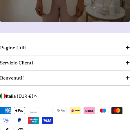
Pagine Utili
Servizio Clienti
Benvenuti!
P
Italia (EUR €)
a
e
Metodi
s
di
e
pagamento