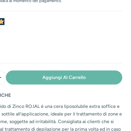
o
e
olata al momento del pagamento.
n
e
Aggiungi Al Carrello
 La Quantità Per Cera In Cartuccia All&#39;Ossido Di Z
Aumenta La Quantità Per Cera In Cartuccia All&#39;Oss
ICHE
ido di Zinco RO.IAL è una cera liposolubile extra soffice e
ottile all'applicazione, ideale per il trattamento di zone e
ime, soggette ad irritabilità. Consigliata ai clienti che si
l trattamento di depilazione per la prima volta ed in caso