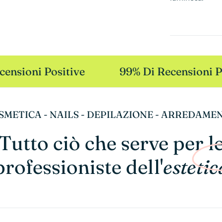
nsioni Positive
99% Di Recensioni Po
SMETICA - NAILS - DEPILAZIONE - ARREDAME
Tutto ciò che serve per l
professioniste dell'
estetic