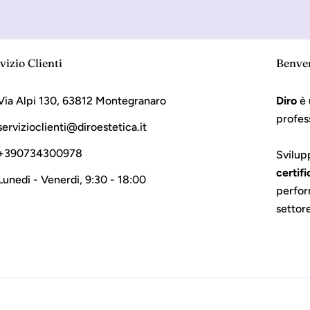
vizio Clienti
Benve
Via Alpi 130, 63812 Montegranaro
Diro
è 
profes
servizioclienti@diroestetica.it
+390734300978
Svilup
certifi
Lunedì - Venerdì, 9:30 - 18:00
perfor
settor