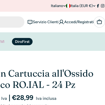
Italiano
P
Italia (EUR €)
L
Fac
I
a
i
Servizio Clienti
Accedi/Registrati
Car
e
n
s
g
IVI
DiroFirst
e
u
/
a
r
in Cartuccia all'Ossido
e
nco RO.IAL - 24 Pz
g
i
| €28,99
 Iva
Iva inclusa