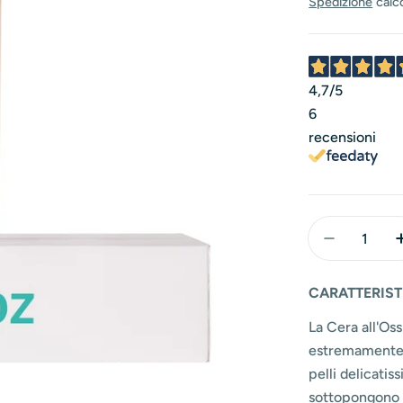
normal
Spedizione
calc
4,7
/5
6
recensioni
Quantità
Diminuisci
CARATTERIST
La Cera all'Oss
estremamente s
pelli delicatiss
sottopongono a