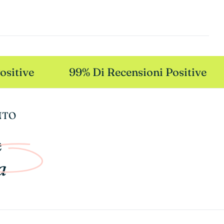
sitive
99% Di Recensioni Positive
NTO
e
a