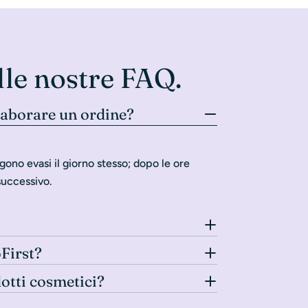
lle nostre FAQ.
laborare un ordine?
gono evasi il giorno stesso; dopo le ore
successivo.
?
oFirst?
dotti cosmetici?