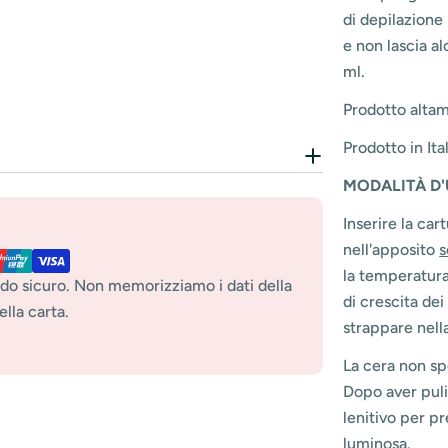
di depilazione 
e non lascia a
ml.
Prodotto alta
Prodotto in Ita
MODALITÀ
D'
Inserire la car
nell'apposito
s
la temperatura
do sicuro. Non memorizziamo i dati della
di crescita dei
lla carta.
strappare nella
La cera non sp
Dopo aver puli
lenitivo per p
luminosa.