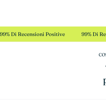
9% Di Recensioni Positive
99% Di Rece
CO