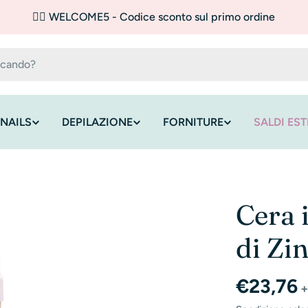
✌🏼 WELCOME5 - Codice sconto sul primo ordine
NAILS
DEPILAZIONE
FORNITURE
SALDI EST
Cera 
di Zi
Prezzo
€23,76
+