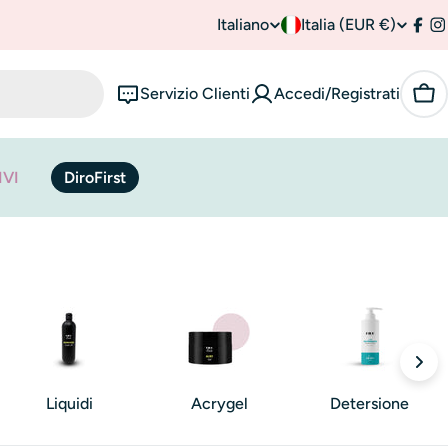
Italiano
P
Italia (EUR €)
L
Fac
I
a
i
Servizio Clienti
Accedi/Registrati
Car
e
n
s
g
IVI
DiroFirst
e
u
/
a
r
e
g
i
Liquidi
Acrygel
Detersione