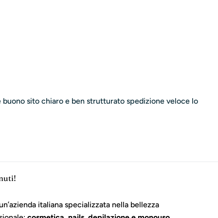
 è buono sito chiaro e ben strutturato spedizione veloce lo
nuti!
un’azienda italiana specializzata nella bellezza
sionale:
cosmetica, nails, depilazione e monouso
.