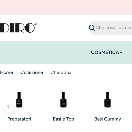
Vai
al
contenuto
Ricerca
COSMETICA
Home
Collezione
Cheratina
Preparatori
Basi e Top
Basi Gummy