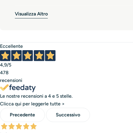
Ogni texture, ogni colore, ogni profumazione è pensata
Visualizza Altro
l’origine di tutto
.Diro non nasce per seguire le mode, m
e duraturi. Per questo scegliamo solo materie prime sel
le unghie meritano il meglio.
Eccellente
Dietro ogni flacone, ogni gel, ogni trattamento, c’è un pr
tutela la qualità del prodotto finale.
4,9
/5
È una storia di competenza, passione e orgoglio italiano
478
recensioni
Una storia che continua ogni giorno, dentro i nostri labor
Le nostre recensioni a 4 e 5 stelle.
Clicca qui per leggerle tutte >
Precedente
Successivo