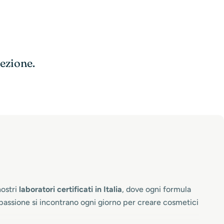
o
n
e
lezione.
nostri
laboratori certificati in Italia
, dove ogni formula
 passione si incontrano ogni giorno per creare cosmetici