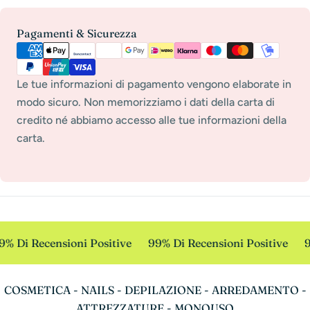
Metodi
Pagamenti & Sicurezza
di
pagamento
Le tue informazioni di pagamento vengono elaborate in
modo sicuro. Non memorizziamo i dati della carta di
credito né abbiamo accesso alle tue informazioni della
carta.
% Di Recensioni Positive
99% Di Recensioni Positive
9
COSMETICA - NAILS - DEPILAZIONE - ARREDAMENTO -
ATTREZZATURE - MONOUSO