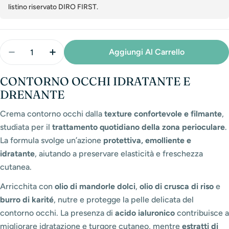
listino riservato DIRO FIRST.
Quantità
Aggiungi Al Carrello
Diminuisci La Quantità Per Skin Routine - Contorno 
Aumenta La Quantità Per Skin Routine - Co
CONTORNO OCCHI IDRATANTE E
DRENANTE
Crema contorno occhi dalla
texture confortevole e filmante
,
studiata per il
trattamento quotidiano della zona perioculare
.
La formula svolge un’azione
protettiva, emolliente e
idratante
, aiutando a preservare elasticità e freschezza
cutanea.
Arricchita con
olio di mandorle dolci
,
olio di crusca di riso
e
burro di karité
, nutre e protegge la pelle delicata del
contorno occhi. La presenza di
acido ialuronico
contribuisce a
migliorare idratazione e turgore cutaneo, mentre
estratti di