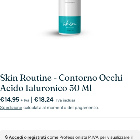
Skin Routine - Contorno Occhi
Acido Ialuronico 50 Ml
Prezzo
€14,95
| €18,24
+ Iva
Iva inclusa
normale
Spedizione
calcolata al momento del pagamento.
🔒
Accedi
o
registrati
come Professionista P.IVA per visualizzare il