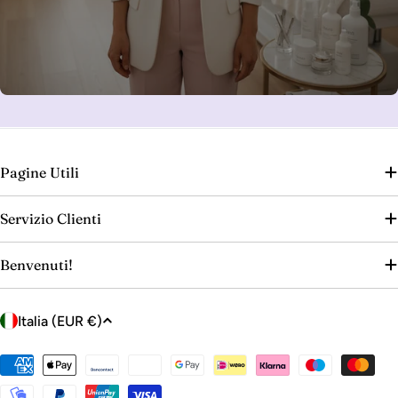
Pagine Utili
Servizio Clienti
Benvenuti!
P
Italia (EUR €)
a
e
Metodi
s
di